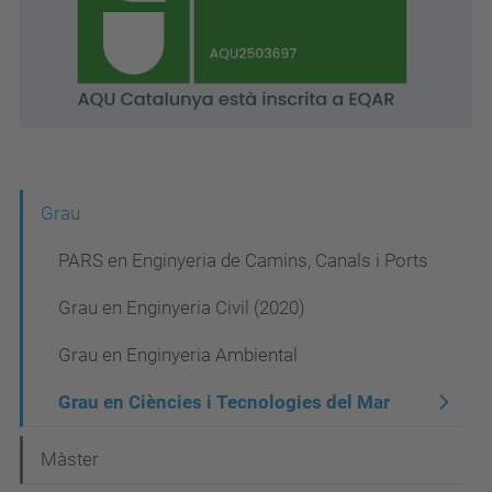
N
Grau
a
PARS en Enginyeria de Camins, Canals i Ports
v
Grau en Enginyeria Civil (2020)
e
Grau en Enginyeria Ambiental
g
a
Grau en Ciències i Tecnologies del Mar
c
Màster
i