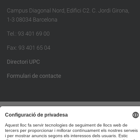
Campus Diagonal Nord, Edifici C2. C. Jordi Girona,
1-3 08034 Barcelona
Tel.
:
93 401 69 00
Fax
:
93 401 65 04
Directori UPC
Formulari de contacte
© UPC
Escola Tècnica Superior d'Enginyers de Camins,
Canals i Ports de Barcelona
Desenvolupat amb