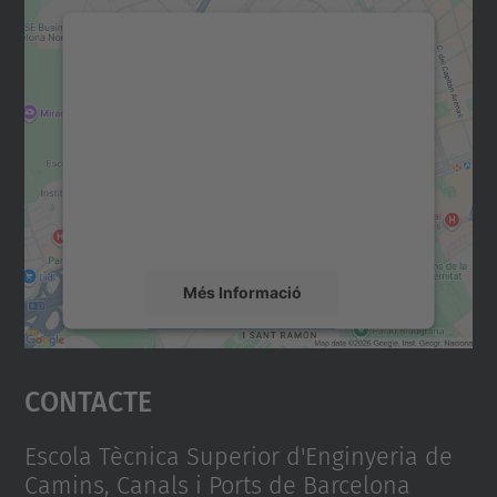
Necessitem el vostre
consentiment per carregar el
servei Google Maps!
Utilitzem un servei de tercers per incrustar
contingut del mapa que pugui recollir dades
sobre la vostra activitat. Reviseu-ne els
detalls i accepteu el servei per veure el
mapa.
Més Informació
Accepta
Contacte
powered by
Usercentrics Consent
Management Platform
Escola Tècnica Superior d'Enginyeria de
Camins, Canals i Ports de Barcelona