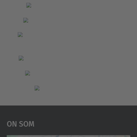
On Som