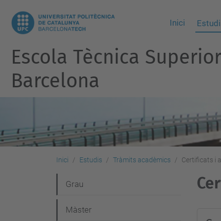
Inici
Estudi
Escola Tècnica Superio
Barcelona
Inici
Estudis
Tràmits acadèmics
Certificats i 
Cer
N
Grau
a
Màster
v