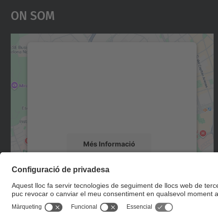
On Som
Necessitem el vostre consentiment
per carregar el servei Google Maps!
Utilitzem un servei de tercers per incrustar
contingut del mapa que pugui recollir dades
sobre la vostra activitat. Reviseu-ne els
detalls i accepteu el servei per veure el mapa.
Més Informació
Accepta
powered by
Usercentrics Consent
Management Platform