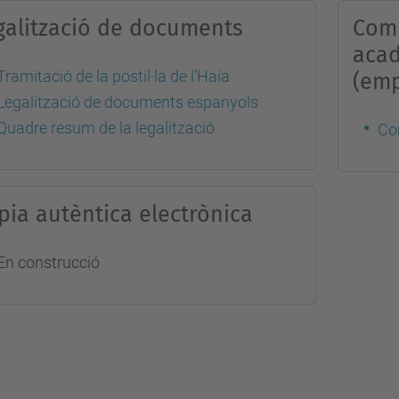
galització de documents
Comu
acad
Tramitació de la postil·la de l'Haia
(emp
Legalització de documents espanyols
Quadre resum de la legalització
Con
pia autèntica electrònica
En construcció