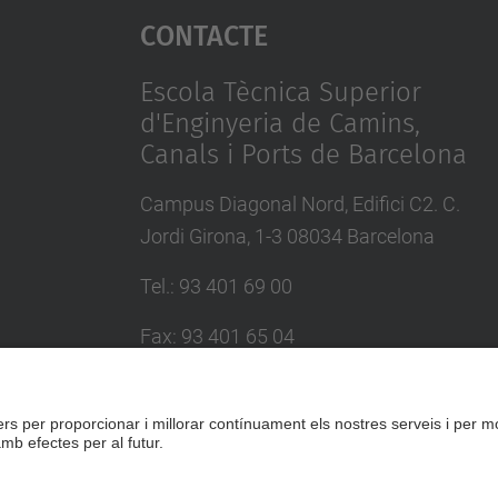
Contacte
Escola Tècnica Superior
d'Enginyeria de Camins,
Canals i Ports de Barcelona
Campus Diagonal Nord, Edifici C2. C.
Jordi Girona, 1-3 08034 Barcelona
Tel.
:
93 401 69 00
Fax
:
93 401 65 04
Directori UPC
Formulari de contacte