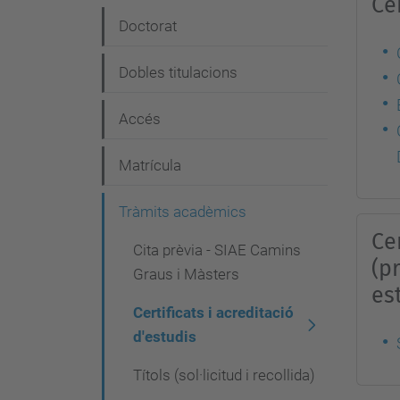
Ce
e
Doctorat
g
Dobles titulacions
a
c
Accés
i
Matrícula
ó
Tràmits acadèmics
Ce
Cita prèvia - SIAE Camins
(p
Graus i Màsters
es
Certificats i acreditació
d'estudis
Títols (sol·licitud i recollida)