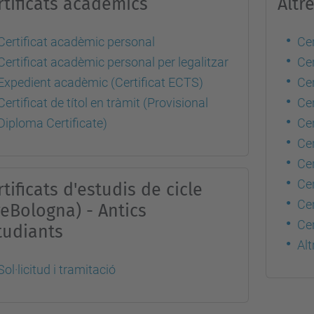
rtificats acadèmics
Altre
Certificat acadèmic personal
Cer
Certificat acadèmic personal per legalitzar
Cer
Expedient acadèmic (Certificat ECTS)
Cer
Certificat de títol en tràmit (Provisional
Cer
Diploma Certificate)
Ce
Cer
Cer
Cer
rtificats d'estudis de cicle
Cer
reBologna) - Antics
Cer
tudiants
Alt
Sol·licitud i tramitació