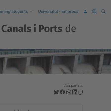
Cerca
C
oming students
Universitat - Empresa
e
Canals i Ports
de
r
c
a
a
v
a
n
ç
a
Comparteix:
d
a
…