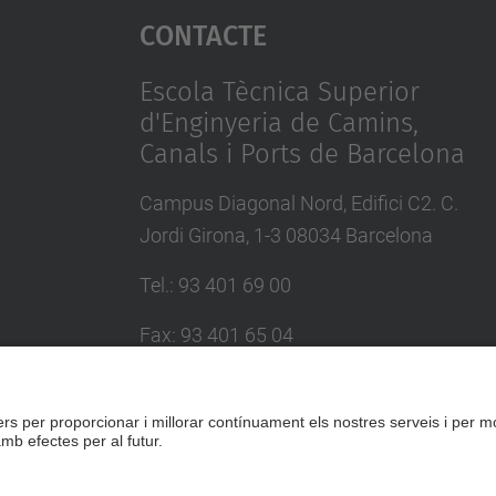
Contacte
Escola Tècnica Superior
d'Enginyeria de Camins,
Canals i Ports de Barcelona
Campus Diagonal Nord, Edifici C2. C.
Jordi Girona, 1-3 08034 Barcelona
Tel.
:
93 401 69 00
Fax
:
93 401 65 04
Directori UPC
Formulari de contacte