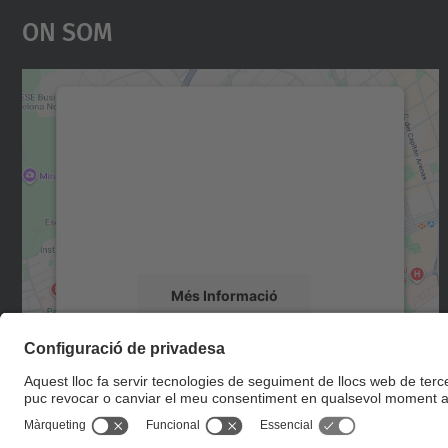
On Som
Necessitem el vostre consentiment
per carregar el servei Google Maps!
Utilitzem un servei de tercers per incrustar
contingut del mapa que pugui recollir dades
sobre la vostra activitat. Reviseu-ne els
detalls i accepteu el servei per veure el mapa.
Més Informació
Accepta
powered by
Usercentrics Consent
Management Platform