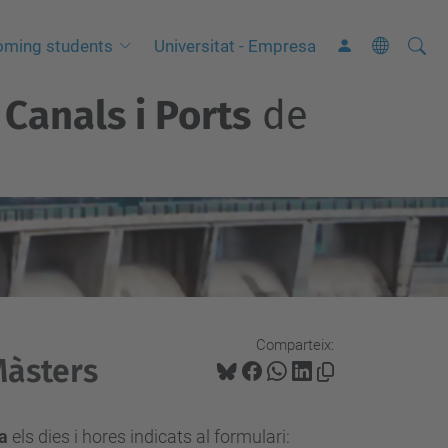
Cerca
C
oming students
Universitat - Empresa
e
Canals i Ports
de
r
c
a
a
v
a
n
ç
a
Comparteix:
Màsters
d
a
…
ia
els dies i hores indicats al formulari: