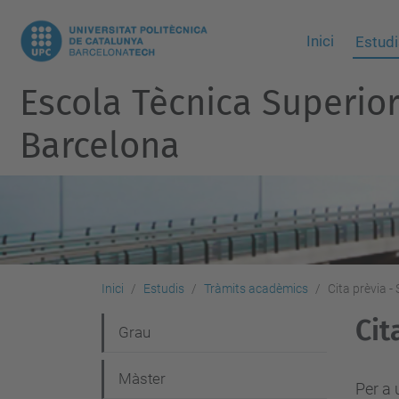
Inici
Estudi
Escola Tècnica Superio
Barcelona
Inici
Estudis
Tràmits acadèmics
Cita prèvia 
Cit
N
Grau
a
Màster
v
Per a