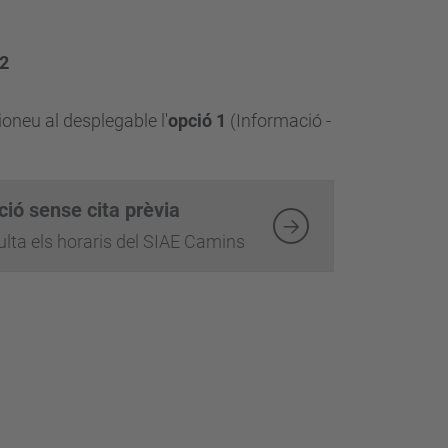
 2
ioneu al desplegable l'
opció 1
(Informació -
ció sense cita prèvia
lta els horaris del SIAE Camins