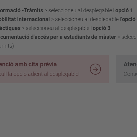
formació -Tràmits
> seleccioneu al desplegable l'
opció 1
bilitat Internacional
> seleccioneu al desplegable l'
opció
àctiques
> seleccioneu al desplegable l'
opció 3
cumentació d'accés per a estudiants de màster
> selecc
àmits)
enció amb cita prèvia
Aten
ull la opció adient al desplegable!
Consu