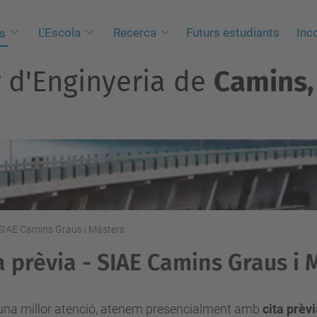
L'Escola
Recerca
Futurs estudiants
Inc
s
r d'Enginyeria de
Camins, 
- SIAE Camins Graus i Màsters
a prèvia - SIAE Camins Graus i 
 una millor atenció, atenem presencialment amb
cita prèv