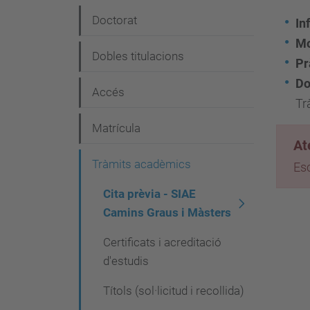
e
Doctorat
In
g
Mo
Dobles titulacions
a
Pr
Do
c
Accés
Tr
i
Matrícula
ó
At
Tràmits acadèmics
Esc
Cita prèvia - SIAE
Camins Graus i Màsters
Certificats i acreditació
d'estudis
Títols (sol·licitud i recollida)