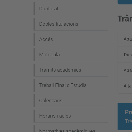
e
Doctorat
g
Trà
Dobles titulacions
a
c
Aba
Accés
i
Matrícula
Dur
ó
Tràmits acadèmics
Aba
Treball Final d'Estudis
A l
Calendaris
Pr
Horaris i aules
Trà
Normatives acadèmiques