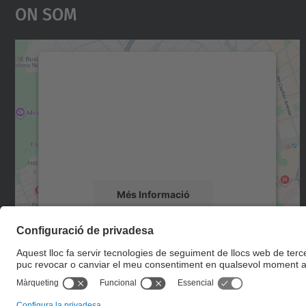
On Som
Necessitem el vostre consentiment
per carregar el servei Google Maps!
Utilitzem un servei de tercers per incrustar
contingut del mapa que pugui recollir dades
sobre la vostra activitat. Reviseu-ne els
detalls i accepteu el servei per veure el mapa.
Més Informació
Accepta
powered by
Usercentrics Consent
Management Platform