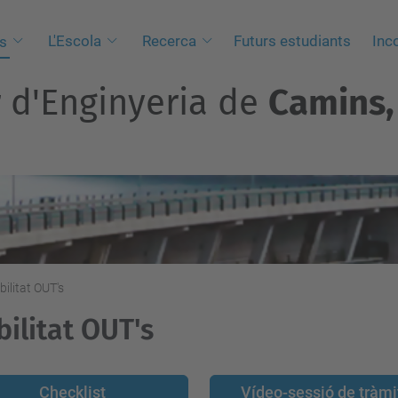
L'Escola
Recerca
Futurs estudiants
Inc
s
r d'Enginyeria de
Camins, 
bilitat OUT's
ilitat OUT's
Checklist
Vídeo-sessió de tràmi