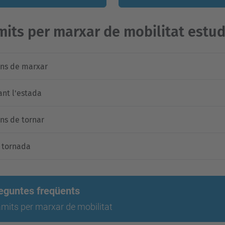
mits per marxar de mobilitat estud
ns de marxar
ant l'estada
ns de tornar
a tornada
eguntes freqüents
mits per marxar de mobilitat