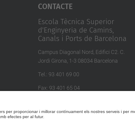
Contacte
Escola Tècnica Superior
d'Enginyeria de Camins,
Canals i Ports de Barcelona
Campus Diagonal Nord, Edifici C2. C.
Jordi Girona, 1-3 08034 Barcelona
Tel.
:
93 401 69 00
Fax
:
93 401 65 04
Directori UPC
Formulari de contacte