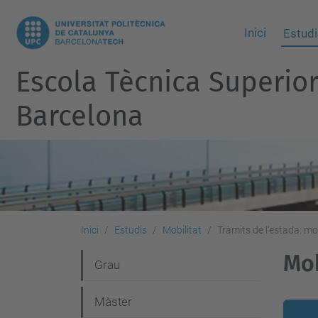
Inici
Estudi
Escola Tècnica Superio
Barcelona
Inici
Estudis
Mobilitat
Tràmits de l'estada: mo
Mob
N
Grau
a
Màster
v