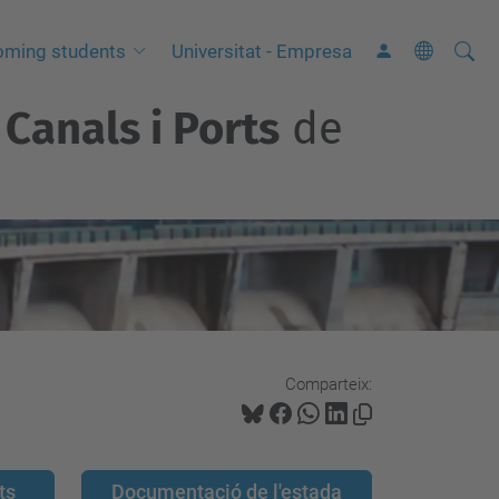
Cerca
C
oming students
Universitat - Empresa
e
Canals i Ports
de
r
c
a
a
v
a
n
ç
a
Comparteix:
d
a
…
ts
Documentació de l'estada