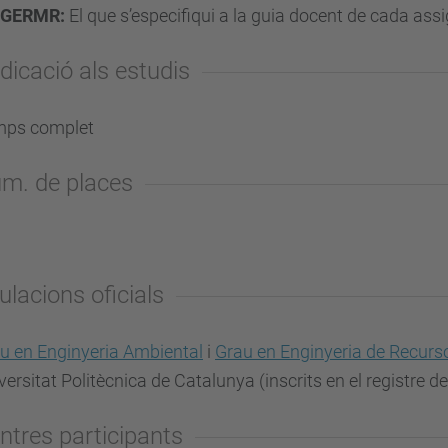
GERMR:
El que s’especifiqui a la guia docent de cada ass
dicació als estudis
mps complet
m. de places
tulacions oficials
u en Enginyeria Ambiental
i
Grau en Enginyeria de Recurso
versitat Politècnica de Catalunya (inscrits en el registre de
ntres participants