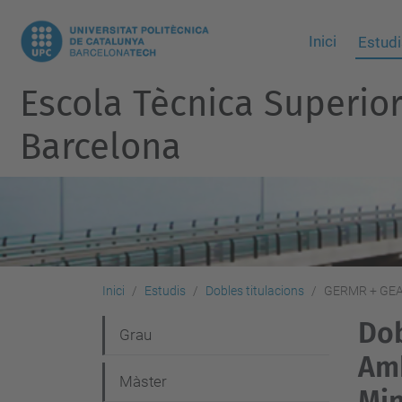
Inici
Estudi
Escola Tècnica Superio
Barcelona
Inici
Estudis
Dobles titulacions
GERMR + GE
Dob
N
Grau
Amb
a
Màster
v
Min