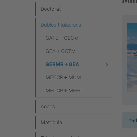
e
Doctorat
g
Dobles titulacions
a
c
GATE + GEC
i
GEA + GCTM
ó
GERMR + GEA
MECCP + MUM
MECCP + MEEC
Accés
Dad
Matrícula