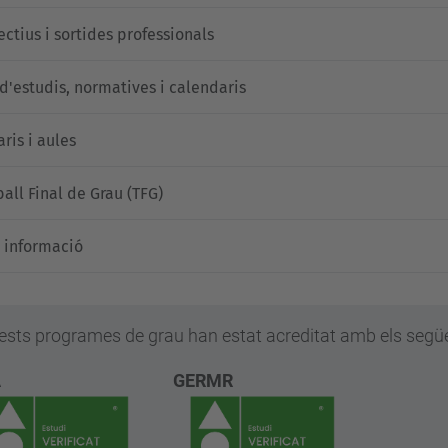
ectius i sortides professionals
 d'estudis, normatives i calendaris
ris i aules
ball Final de Grau (TFG)
 informació
sts programes de grau han estat acreditat amb els següen
A
GERMR