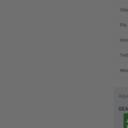
Obj
Pla
Hora
Tre
Més
Aque
GE