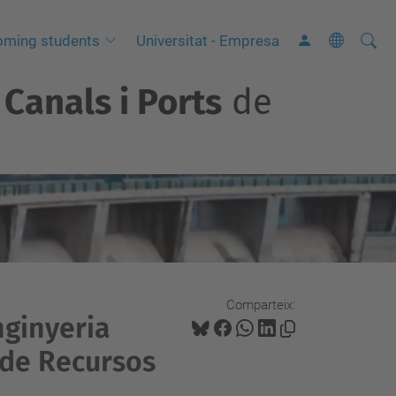
Cerca
C
oming students
Universitat - Empresa
e
Canals i Ports
de
r
c
a
a
v
a
n
ç
a
Comparteix:
nginyeria
d
a
 de Recursos
…