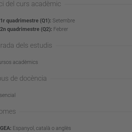
ici del curs acadèmic
1r quadrimestre (Q1):
Setembre
2n quadrimestre (Q2):
Febrer
rada dels estudis
ursos acadèmics
pus de docència
sencial
iomes
GEA:
Espanyol, català o anglès