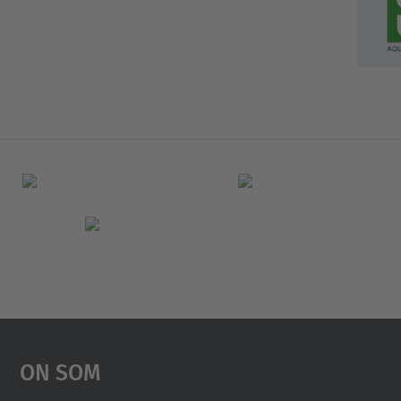
On Som