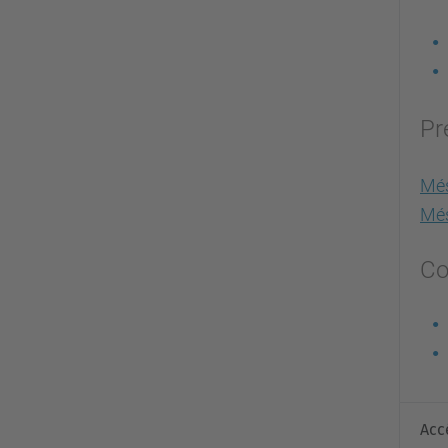
Pr
Més
Més
Co
Acc