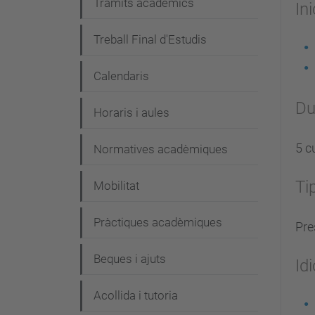
Tràmits acadèmics
In
Treball Final d'Estudis
Calendaris
Du
Horaris i aules
5 c
Normatives acadèmiques
Ti
Mobilitat
Pràctiques acadèmiques
Pre
Beques i ajuts
Id
Acollida i tutoria