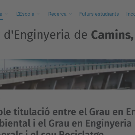
L'Escola
Recerca
Futurs estudiants
Inc
s
r d'Enginyeria de
Camins, 
A
le titulació entre el Grau en E
iental i el Grau en Enginyeria
erals i el seu Reciclatge