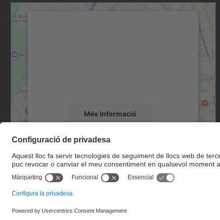
Necessitem el vostre consentiment
per carregar el servei Google Maps!
Utilitzem un servei de tercers per incrustar
contingut del mapa que pugui recollir dades
sobre la vostra activitat. Reviseu-ne els
detalls i accepteu el servei per veure el mapa.
Més Informació
Accepta
powered by
Usercentrics Consent
Management Platform
© UPC
Escola Tècnica Superior d'Enginyers de Camins, Canals i