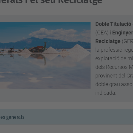
Doble Titulació
(GEA) i
Enginyer
Reciclatge
(GERM
la professió reg
explotació de mi
dels Recursos Mi
provinent del Gr
doble grau assol
indicada.
es generals