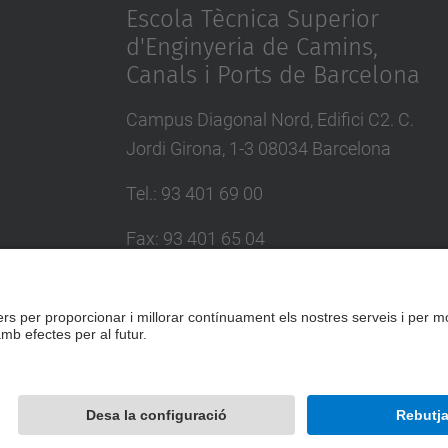
Escola Tècnica Superior
d'Enginyeria de Camins,
Canals i Ports de Barcelona
Campus Diagonal Nord, Edifici C2. C.
Jordi Girona, 1-3 08034 Barcelona
Tel.
:
93 401 69 00
Fax
:
93 401 65 04
Directori UPC
Formulari de contacte
Desenvolupat amb
Mapa del lloc