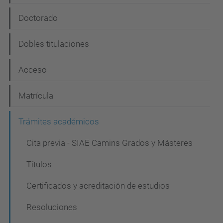
v
e
Doctorado
g
Dobles titulaciones
a
c
Acceso
i
Matrícula
ó
n
Trámites académicos
Cita previa - SIAE Camins Grados y Másteres
Títulos
Certificados y acreditación de estudios
Resoluciones