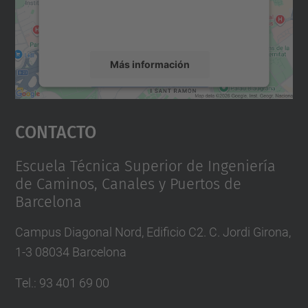
rogamos que revise los detalles y acepte el
servicio para ver este mapa.
Más información
Aceptar
Contacto
powered by
Usercentrics Consent
Management Platform
Escuela Técnica Superior de Ingeniería
de Caminos, Canales y Puertos de
Barcelona
Campus Diagonal Nord, Edificio C2. C. Jordi Girona,
1-3 08034 Barcelona
Tel.
:
93 401 69 00