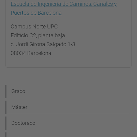
Escuela de Ingeniería de Caminos, Canales y
Puertos de Barcelona
Campus Norte UPC
Edificio C2, planta baja
c. Jordi Girona Salgado 1-3
08034 Barcelona
N
Grado
a
Máster
v
e
Doctorado
g