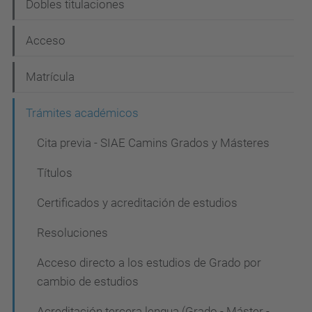
Dobles titulaciones
a
c
Acceso
i
Matrícula
ó
n
Trámites académicos
Cita previa - SIAE Camins Grados y Másteres
Títulos
Certificados y acreditación de estudios
Resoluciones
Acceso directo a los estudios de Grado por
cambio de estudios
Acreditación tercera lengua (Grado - Máster -