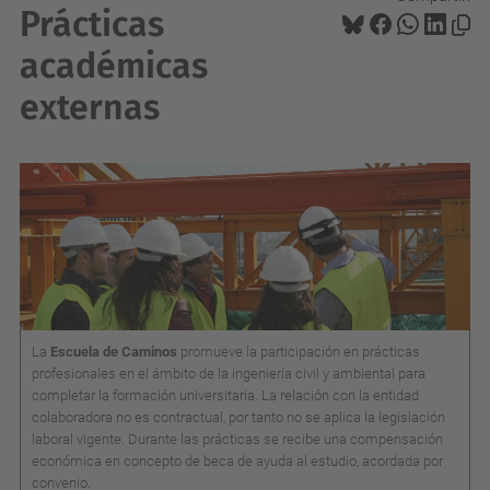
Prácticas
académicas
externas
La
Escuela de Caminos
promueve la participación en prácticas
profesionales en el ámbito de la ingeniería civil y ambiental para
completar la formación universitaria. La relación con la entidad
colaboradora no es contractual, por tanto no se aplica la legislación
laboral vigente. Durante las prácticas se recibe una compensación
económica en concepto de beca de ayuda al estudio, acordada por
convenio.