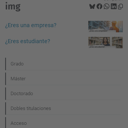
img
¿Eres una empresa?
¿Eres estudiante?
N
Grado
a
Máster
v
e
Doctorado
g
Dobles titulaciones
a
c
Acceso