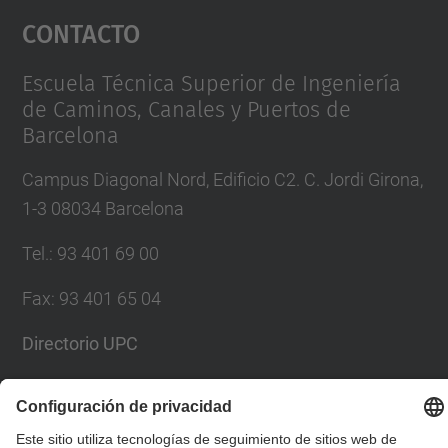
Contacto
powered by
Usercentrics Consent
Management Platform
Escuela Técnica Superior de Ingeniería
de Caminos, Canales y Puertos de
Barcelona
Campus Diagonal Nord, Edificio C2. C. Jordi Girona,
1-3 08034 Barcelona
Tel.
:
93 401 69 00
Fax
:
93 401 65 04
Directorio UPC
Formulario de contacto