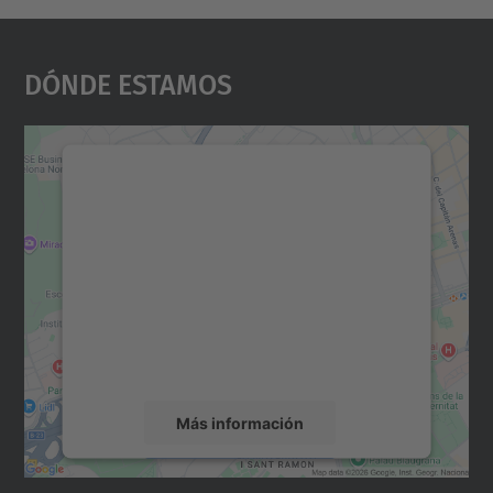
Dónde Estamos
Necesitamos su consentimiento
para cargar el servicio Google
Maps.
Utilizamos un servicio de terceros para
incrustar contenido de mapas que puede
recopilar datos sobre su actividad. Le
rogamos que revise los detalles y acepte el
servicio para ver este mapa.
Más información
Aceptar