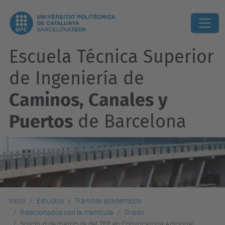
Escuela Técnica Superior
de Ingeniería de
Caminos, Canales y
Puertos
de Barcelona
Inicio
Estudios
Trámites académicos
Relacionados con la matrícula
Grado
Solicitud de matrícula del TFE en Convocatoria Adicional