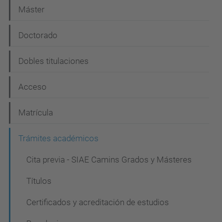
a
Máster
v
e
Doctorado
g
Dobles titulaciones
a
c
Acceso
i
Matrícula
ó
n
Trámites académicos
Cita previa - SIAE Camins Grados y Másteres
Títulos
Certificados y acreditación de estudios