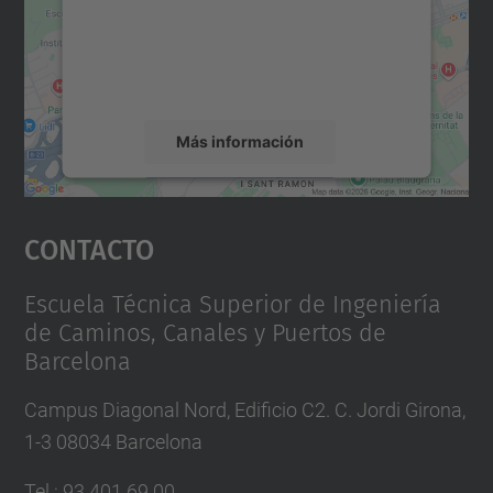
incrustar contenido de mapas que puede
recopilar datos sobre su actividad. Le
rogamos que revise los detalles y acepte el
servicio para ver este mapa.
Más información
Aceptar
Contacto
powered by
Usercentrics Consent
Management Platform
Escuela Técnica Superior de Ingeniería
de Caminos, Canales y Puertos de
Barcelona
Campus Diagonal Nord, Edificio C2. C. Jordi Girona,
1-3 08034 Barcelona
Tel.
:
93 401 69 00