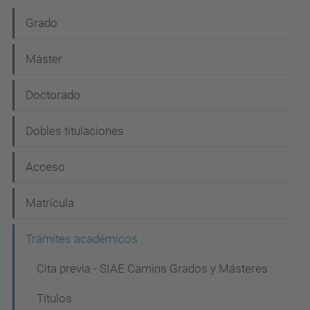
N
Grado
a
Máster
v
e
Doctorado
g
Dobles titulaciones
a
c
Acceso
i
Matrícula
ó
n
Trámites académicos
Cita previa - SIAE Camins Grados y Másteres
Títulos