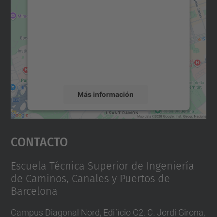
para cargar el servicio Google
Maps.
Utilizamos un servicio de terceros para
incrustar contenido de mapas que puede
recopilar datos sobre su actividad. Le
rogamos que revise los detalles y acepte el
servicio para ver este mapa.
Más información
Aceptar
Contacto
powered by
Usercentrics Consent
Management Platform
Escuela Técnica Superior de Ingeniería
de Caminos, Canales y Puertos de
Barcelona
Campus Diagonal Nord, Edificio C2. C. Jordi Girona,