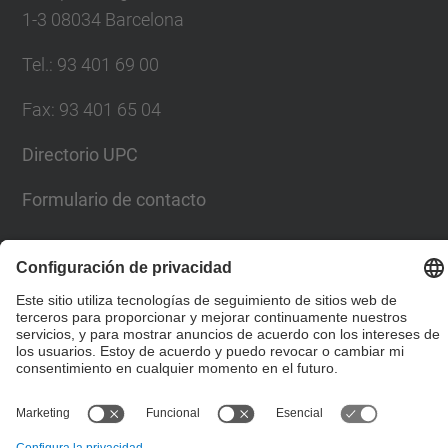
1-3 08034 Barcelona
Tel.
:
93 401 69 00
Fax
:
93 401 65 04
Directorio UPC
Formulario de contacto
© UPC
Escuela Técnica Superior de Ingenieros de Caminos,
Canales y Puertos de Barcelona
Desarrollado con
Mapa del Sitio
Accesibilidad