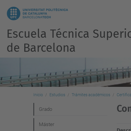
Escuela Técnica Superi
de Barcelona
Inicio
Estudios
Trámites académicos
Certifi
Com
N
Grado
a
Máster
v
Descr