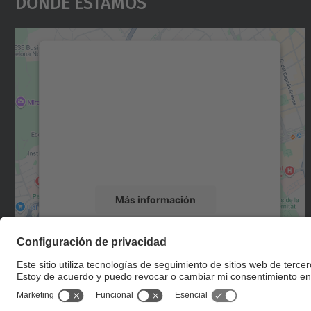
Dónde Estamos
Necesitamos su consentimiento
para cargar el servicio Google Maps.
Utilizamos un servicio de terceros para
incrustar contenido de mapas que puede
recopilar datos sobre su actividad. Le
rogamos que revise los detalles y acepte el
servicio para ver este mapa.
Más información
Aceptar
powered by
Usercentrics Consent
Management Platform