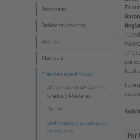
e
En cu
Doctorado
Garan
g
Dobles titulaciones
Regla
a
cuando
c
Acceso
Puert
i
empres
Matrícula
ó
por es
n
facili
Trámites académicos
La org
Cita previa - SIAE Camins
espec
Grados y Másteres
Títulos
Solic
Certificados y acreditación
de estudios
Por 