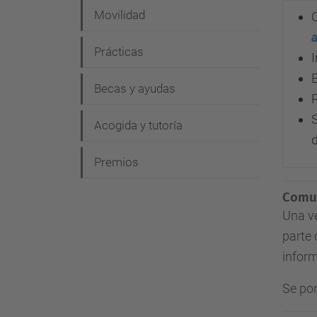
Movilidad
Prácticas
I
E
Becas y ayudas
Acogida y tutoría
Premios
Comun
Una ve
parte 
infor
Se pon