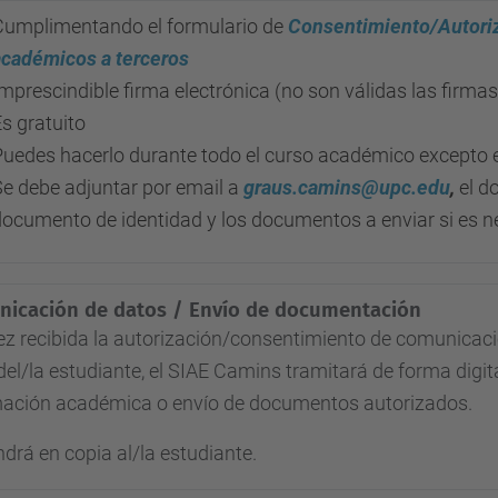
Cumplimentando el formulario de
Consentimiento/Autori
académicos a terceros
mprescindible firma electrónica (no son válidas las firm
s gratuito
Puedes hacerlo durante todo el curso académico excepto 
Se debe adjuntar por email a
graus.camins@upc.edu
,
el d
documento de identidad y los documentos a enviar si es n
icación de datos / Envío de documentación
z recibida la autorización/consentimiento de comunicac
del/la estudiante, el SIAE Camins tramitará de forma digita
mación académica o envío de documentos autorizados.
drá en copia al/la estudiante.