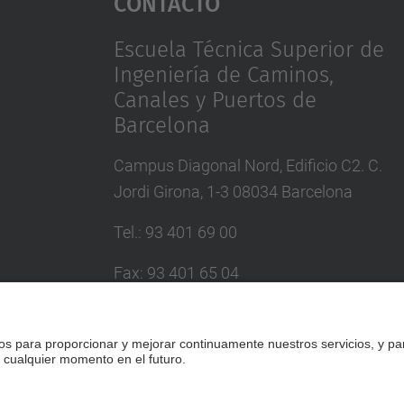
Contacto
Escuela Técnica Superior de
Ingeniería de Caminos,
Canales y Puertos de
Barcelona
Campus Diagonal Nord, Edificio C2. C.
Jordi Girona, 1-3 08034 Barcelona
Tel.
:
93 401 69 00
Fax
:
93 401 65 04
Directorio UPC
Formulario de contacto