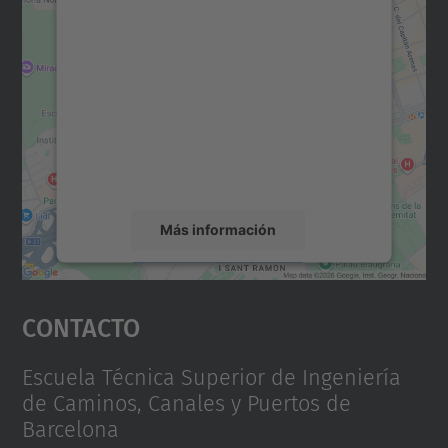
Necesitamos su consentimiento
para cargar el servicio Google
Maps.
Utilizamos un servicio de terceros para
incrustar contenido de mapas que puede
recopilar datos sobre su actividad. Le
rogamos que revise los detalles y acepte el
servicio para ver este mapa.
Más información
Aceptar
Contacto
powered by
Usercentrics Consent
Management Platform
Escuela Técnica Superior de Ingeniería
de Caminos, Canales y Puertos de
Barcelona