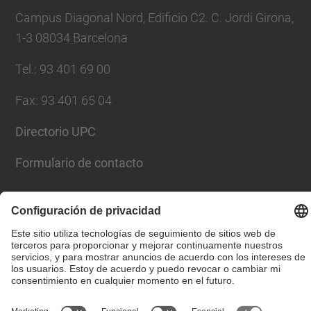
Campus Diagonal Nord, Edificio C2. C. Jordi Girona,
1-3 08034 Barcelona
Tel.
:
93 401 69 00
Fax
:
93 401 65 04
Directorio UPC
Formulario de contacto
© UPC
Escuela Técnica Superior de Ingenieros de Caminos,
Canales y Puertos de Barcelona
Desarrollado con