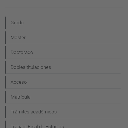
N
Grado
a
Máster
v
e
Doctorado
g
Dobles titulaciones
a
c
Acceso
i
Matrícula
ó
n
Trámites académicos
Trabajo Final de Estudios