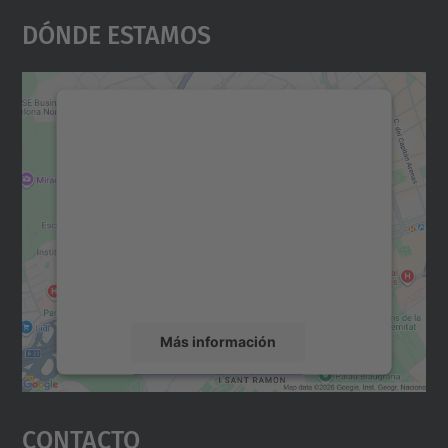
Dónde Estamos
Necesitamos su consentimiento
para cargar el servicio Google
Maps.
Utilizamos un servicio de terceros para
incrustar contenido de mapas que puede
recopilar datos sobre su actividad. Le
rogamos que revise los detalles y acepte el
servicio para ver este mapa.
Más información
Aceptar
Contacto
powered by
Usercentrics Consent