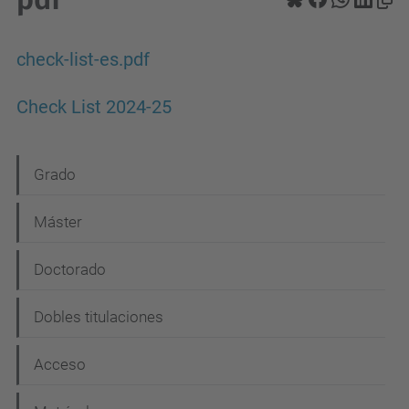
check-list-es.pdf
Check List 2024-25
N
Grado
a
Máster
v
e
Doctorado
g
Dobles titulaciones
a
c
Acceso
i