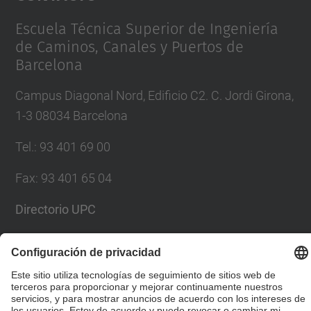
Management Platform
Escuela Técnica Superior de Ingeniería
de Caminos, Canales y Puertos de
Barcelona
Campus Diagonal Nord, Edificio C2. C. Jordi Girona,
1-3 08034 Barcelona
Tel.
:
93 401 69 00
Fax
:
93 401 65 04
Directorio UPC
Formulario de contacto