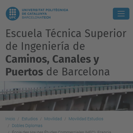
Escuela Técnica Superior
de Ingeniería de
Caminos, Canales y
Puertos
de Barcelona
Inicio
Estudios
Movilidad
Movilidad Estudios
Dobles Diplomas
École des Hautes Études Commerciales (HEC), Francia