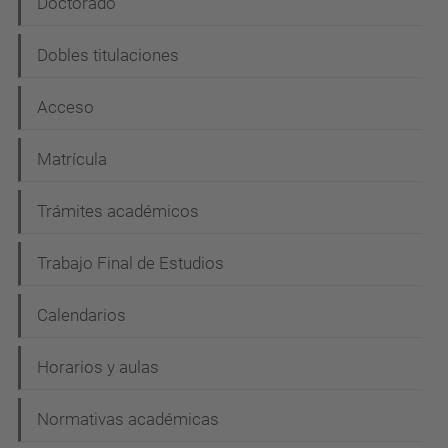
e
Doctorado
g
Dobles titulaciones
a
c
Acceso
i
Matrícula
ó
n
Trámites académicos
Trabajo Final de Estudios
Calendarios
Horarios y aulas
Normativas académicas