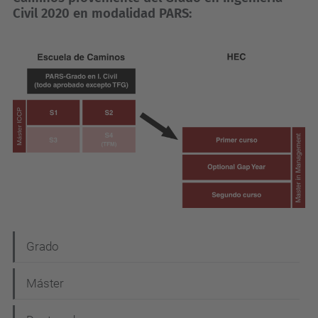
Civil 2020 en modalidad PARS:
N
Grado
a
Máster
v