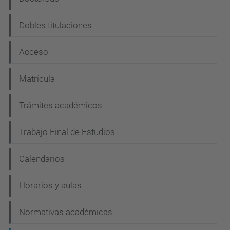
g
Dobles titulaciones
a
c
Acceso
i
Matrícula
ó
n
Trámites académicos
Trabajo Final de Estudios
Calendarios
Horarios y aulas
Normativas académicas