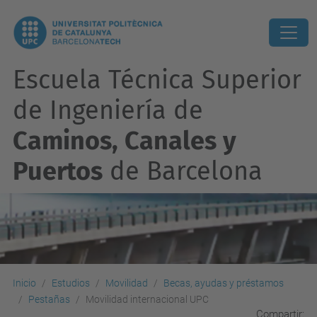
Escuela Técnica Superior
de Ingeniería de
Caminos, Canales y
Puertos
de Barcelona
Inicio
Estudios
Movilidad
Becas, ayudas y préstamos
Pestañas
Movilidad internacional UPC
Compartir: