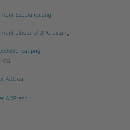
ment Escola-es.png
ment electoral UPC-es.png
erOG20_cat.png
r OG
er AJE es
er ACP esp