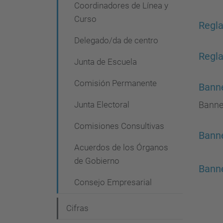
Coordinadores de Línea y
e
Curso
Regla
g
Delegado/da de centro
a
Regla
c
Junta de Escuela
i
Comisión Permanente
Bann
ó
Junta Electoral
Banne
n
Comisiones Consultivas
Bann
Acuerdos de los Órganos
de Gobierno
Bann
Consejo Empresarial
Cifras