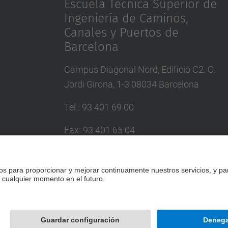
Escuela Técnica Superior de
Ingeniería de Caminos,
Canales y Puertos de
Barcelona
Campus Diagonal Nord, Edificio C2. C.
Jordi Girona, 1-3 08034 Barcelona
Tel.
:
93 401 69 00
Fax
:
93 401 65 04
Directorio UPC
Formulario de contacto
Desarrollado con
Mapa del Sitio