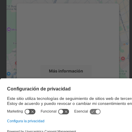
Necesitamos su consentimiento
para cargar el servicio Google Maps.
Utilizamos un servicio de terceros para
incrustar contenido de mapas que puede
recopilar datos sobre su actividad. Le
rogamos que revise los detalles y acepte el
servicio para ver este mapa.
Más información
Aceptar
powered by
Usercentrics Consent
Management Platform
© UPC
Escuela Técnica Superior de Ingenieros de Caminos,