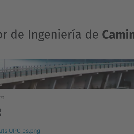
or de Ingeniería de
Camin
mg
g
uts UPC-es.png