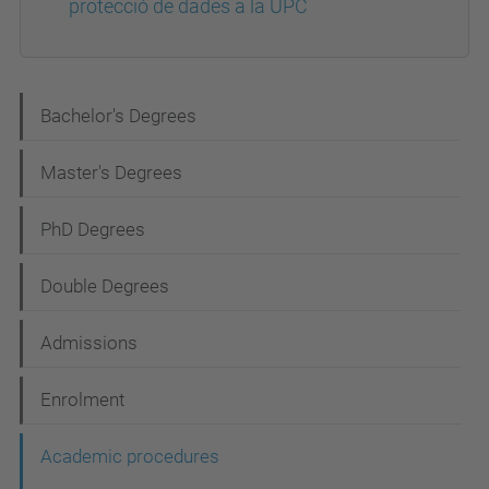
protecció de dades a la UPC
N
Bachelor's Degrees
a
Master's Degrees
v
i
PhD Degrees
g
Double Degrees
a
t
Admissions
i
Enrolment
o
n
Academic procedures