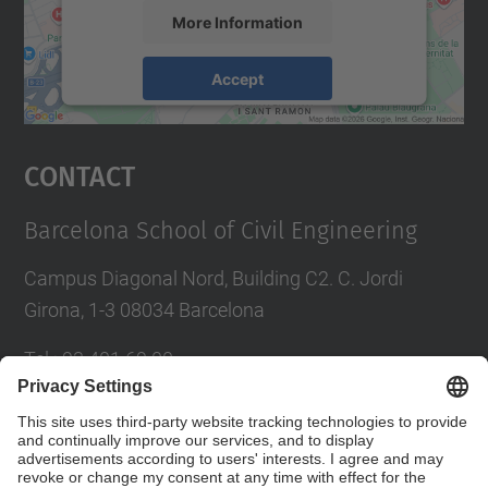
More Information
Accept
powered by
Usercentrics Consent
Management Platform
Contact
Barcelona School of Civil Engineering
Campus Diagonal Nord, Building C2. C. Jordi
Girona, 1-3 08034 Barcelona
Tel.
:
93 401 69 00
Fax
:
93 401 65 04
Directory UPC