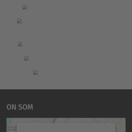
On Som