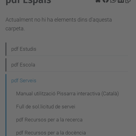
Actualment no hi ha elements dins d'aquesta
carpeta.
N
pdf Estudis
a
pdf Escola
v
e
pdf Serveis
g
Manual utilització Pissarra interactiva (Català)
a
Full de sol.licitud de servei
c
i
pdf Recursos per a la recerca
ó
pdf Recursos per a la docència