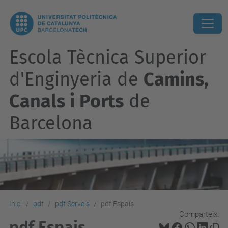
Escola Tècnica Superior
d'Enginyeria de
Camins,
Canals i Ports
de
Barcelona
Inici
pdf
pdf Serveis
pdf Espais
Comparteix:
pdf Espais