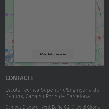
Necessitem el vostre
consentiment per carregar el
servei Google Maps!
Utilitzem un servei de tercers per incrustar
contingut del mapa que pugui recollir dades
sobre la vostra activitat. Reviseu-ne els
detalls i accepteu el servei per veure el
mapa.
Més Informació
Accepta
Contacte
powered by
Usercentrics Consent
Management Platform
Escola Tècnica Superior d'Enginyeria de
Camins, Canals i Ports de Barcelona
Campus Diagonal Nord, Edifici C2. C. Jordi Girona,