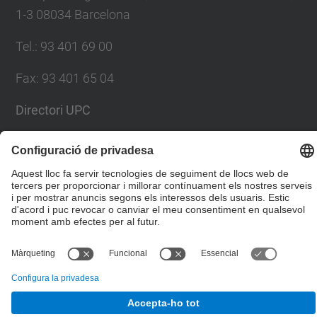
1-3 08034 Barcelona
Tel.
:
93 401 69 00
Fax
:
93 401 65 04
Directori UPC
Formulari de contacte
© UPC
Escola Tècnica Superior d'Enginyers de Camins,
Canals i Ports de Barcelona
Desenvolupat amb
Mapa del lloc
Accessibilitat