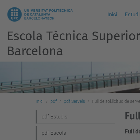
Inici
Estudi
Escola Tècnica Superio
Barcelona
Inici
pdf
pdf Serveis
Full de sol.licitud de serve
Ful
N
pdf Estudis
a
Full d
pdf Escola
v