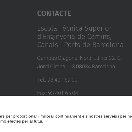
Contacte
Escola Tècnica Superior
d'Enginyeria de Camins,
Canals i Ports de Barcelona
Campus Diagonal Nord, Edifici C2. C.
Jordi Girona, 1-3 08034 Barcelona
Tel.
:
93 401 69 00
Fax
:
93 401 65 04
Directori UPC
Formulari de contacte