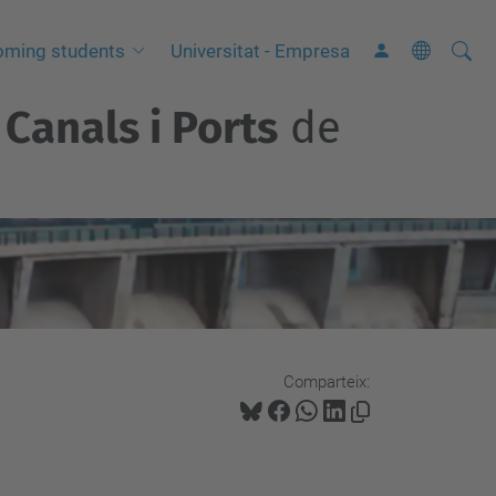
Cerca
C
oming students
Universitat - Empresa
e
Canals i Ports
de
r
c
a
a
v
a
n
ç
a
Comparteix:
d
a
…