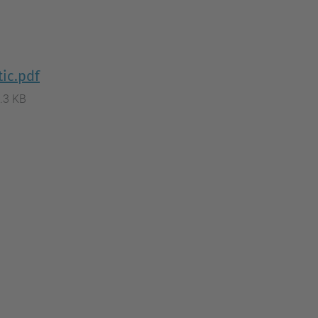
tic.pdf
.3 KB