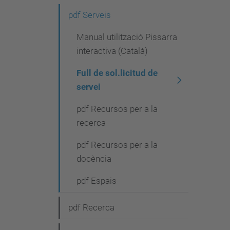
e
pdf Serveis
g
Manual utilització Pissarra
a
interactiva (Català)
c
Full de sol.licitud de
i
servei
ó
pdf Recursos per a la
recerca
pdf Recursos per a la
docència
pdf Espais
pdf Recerca