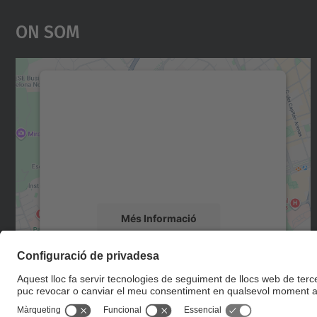
On Som
Necessitem el vostre consentiment
per carregar el servei Google Maps!
Utilitzem un servei de tercers per incrustar
contingut del mapa que pugui recollir dades
sobre la vostra activitat. Reviseu-ne els
detalls i accepteu el servei per veure el mapa.
Més Informació
Accepta
powered by
Usercentrics Consent
Management Platform