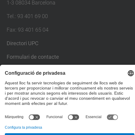
1-3 08034 Barcelona
Tel.
:
93 401 69 00
Fax
:
93 401 65 04
Directori UPC
Formulari de contacte
© UPC
Escola Tècnica Superior d'Enginyers de Camins,
Canals i Ports de Barcelona
Desenvolupat amb
Mapa del lloc
Accessibilitat