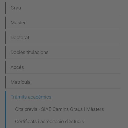
N
Grau
a
Màster
v
e
Doctorat
g
Dobles titulacions
a
c
Accés
i
Matrícula
ó
Tràmits acadèmics
Cita prèvia - SIAE Camins Graus i Màsters
Certificats i acreditació d'estudis