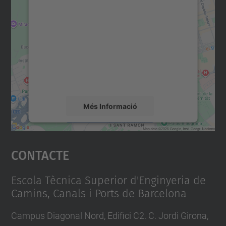
consentiment per carregar el
servei Google Maps!
Utilitzem un servei de tercers per incrustar
contingut del mapa que pugui recollir dades
sobre la vostra activitat. Reviseu-ne els
detalls i accepteu el servei per veure el
mapa.
Més Informació
Accepta
Contacte
powered by
Usercentrics Consent
Management Platform
Escola Tècnica Superior d'Enginyeria de
Camins, Canals i Ports de Barcelona
Campus Diagonal Nord, Edifici C2. C. Jordi Girona,