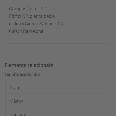
Campus Nord UPC
Edifici C2, planta baixa
c. Jordi Girona Salgado 1-3
08034 Barcelona
Elements relacionats
Tràmits acadèmics
N
Grau
a
Màster
v
e
Doctorat