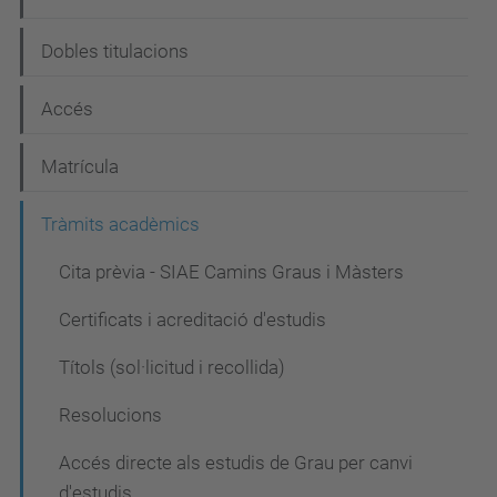
g
Dobles titulacions
a
c
Accés
i
Matrícula
ó
Tràmits acadèmics
Cita prèvia - SIAE Camins Graus i Màsters
Certificats i acreditació d'estudis
Títols (sol·licitud i recollida)
Resolucions
Accés directe als estudis de Grau per canvi
d'estudis