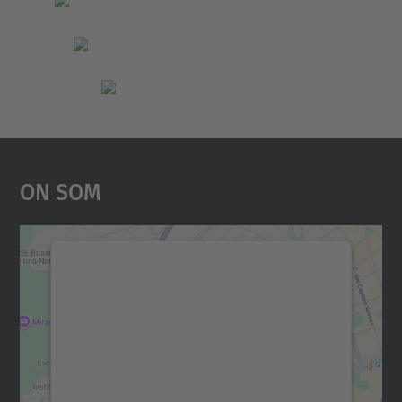
On Som
Necessitem el vostre
consentiment per carregar el
servei Google Maps!
Utilitzem un servei de tercers per incrustar
contingut del mapa que pugui recollir dades
sobre la vostra activitat. Reviseu-ne els
detalls i accepteu el servei per veure el