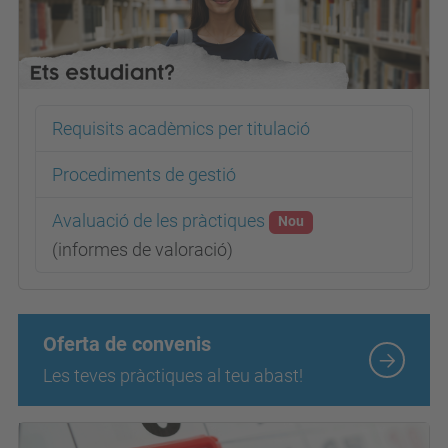
Requisits acadèmics per titulació
Procediments de gestió
Avaluació de les pràctiques
Nou
(informes de valoració)
Oferta de convenis
Les teves pràctiques al teu abast!