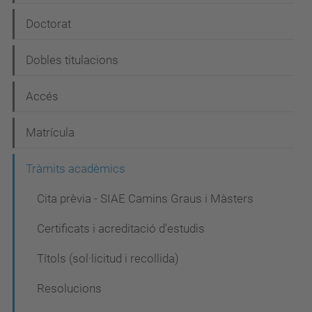
v
e
Doctorat
g
Dobles titulacions
a
c
Accés
i
Matrícula
ó
Tràmits acadèmics
Cita prèvia - SIAE Camins Graus i Màsters
Certificats i acreditació d'estudis
Títols (sol·licitud i recollida)
Resolucions