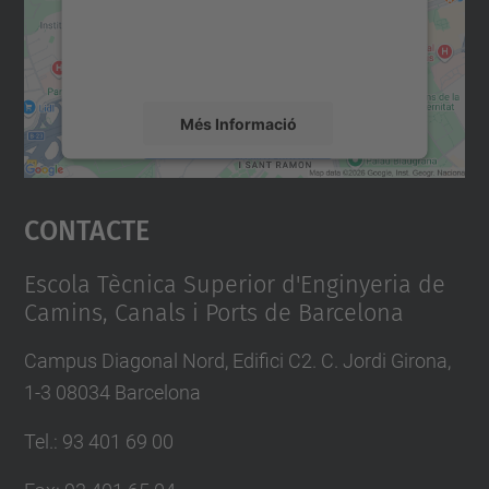
sobre la vostra activitat. Reviseu-ne els
detalls i accepteu el servei per veure el
mapa.
Més Informació
Accepta
Contacte
powered by
Usercentrics Consent
Management Platform
Escola Tècnica Superior d'Enginyeria de
Camins, Canals i Ports de Barcelona
Campus Diagonal Nord, Edifici C2. C. Jordi Girona,
1-3 08034 Barcelona
Tel.
:
93 401 69 00