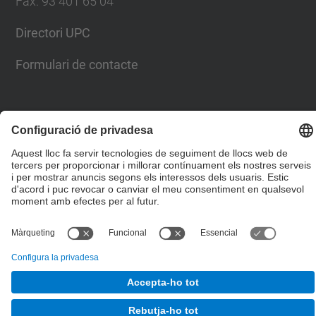
Fax
:
93 401 65 04
Directori UPC
Formulari de contacte
© UPC
Escola Tècnica Superior d'Enginyers de Camins,
Canals i Ports de Barcelona
Desenvolupat amb
Mapa del lloc
Accessibilitat
Avís legal
Configuració de privadesa