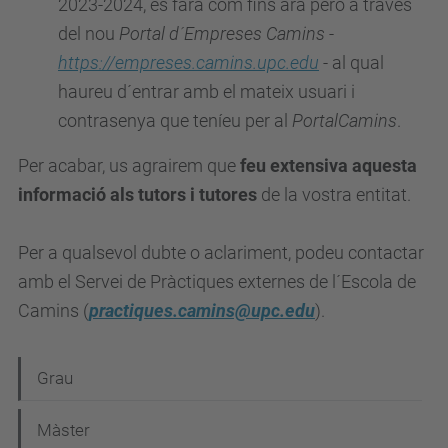
2023-2024, es farà com fins ara però a través
del nou
Portal d´Empreses Camins
-
https://empreses.camins.upc.edu
- al qual
haureu d´entrar amb el mateix usuari i
contrasenya que teníeu per al
PortalCamins
.
Per acabar, us agrairem que
feu extensiva aquesta
informació als tutors i tutores
de la vostra entitat.
Per a qualsevol dubte o aclariment, podeu contactar
amb el Servei de Pràctiques externes de l´Escola de
Camins (
practiques.camins@upc.edu
).
N
Grau
a
Màster