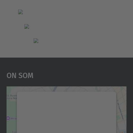
On Som
Necessitem el vostre
consentiment per carregar el
servei Google Maps!
Utilitzem un servei de tercers per incrustar
contingut del mapa que pugui recollir dades