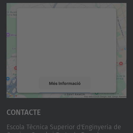
Necessitem el vostre
consentiment per carregar el
servei Google Maps!
Utilitzem un servei de tercers per incrustar
contingut del mapa que pugui recollir dades
sobre la vostra activitat. Reviseu-ne els
detalls i accepteu el servei per veure el
mapa.
Més Informació
Accepta
Contacte
powered by
Usercentrics Consent
Management Platform
Escola Tècnica Superior d'Enginyeria de