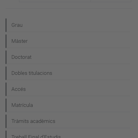
N
Grau
a
Màster
v
e
Doctorat
g
Dobles titulacions
a
c
Accés
i
Matrícula
ó
Tràmits acadèmics
Treball Final d'Estudis