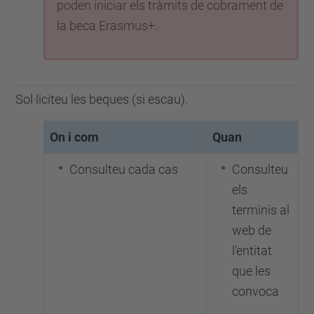
poden iniciar els tràmits de cobrament de
la beca Erasmus+.
Sol·liciteu les beques (si escau).
On i com
Quan
Consulteu cada cas
Consulteu
els
terminis al
web de
l'entitat
que les
convoca