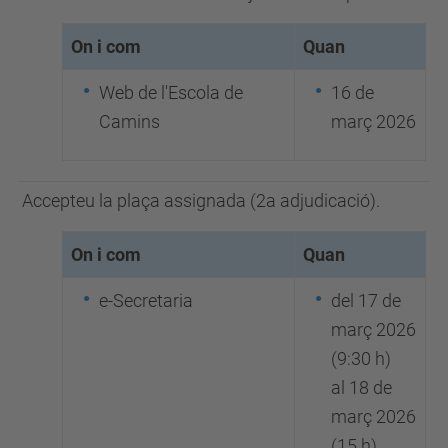
On i com
Quan
Web de l'Escola de
16 de
Camins
març 2026
Accepteu la plaça assignada (2a adjudicació).
On i com
Quan
e-Secretaria
del 17 de
març 2026
(9:30 h)
al 18 de
març 2026
(15 h)