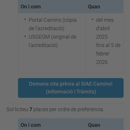
On i com
Quan
Portal Camins (còpia
del mes
de l'acreditació)
d’abril
USGEGM (original de
2025
l'acreditació)
fins al 5 de
febrer
2026
Demana cita prèvia al SIAE Camins!
(Informació i Tràmits)
Sol·liciteu
7
places per ordre de preferència.
On i com
Quan