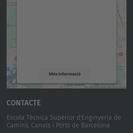
Necessitem el vostre
consentiment per carregar el
servei Google Maps!
Utilitzem un servei de tercers per incrustar
contingut del mapa que pugui recollir dades
sobre la vostra activitat. Reviseu-ne els
detalls i accepteu el servei per veure el
mapa.
Més Informació
Accepta
Contacte
powered by
Usercentrics Consent
Management Platform
Escola Tècnica Superior d'Enginyeria de
Camins, Canals i Ports de Barcelona