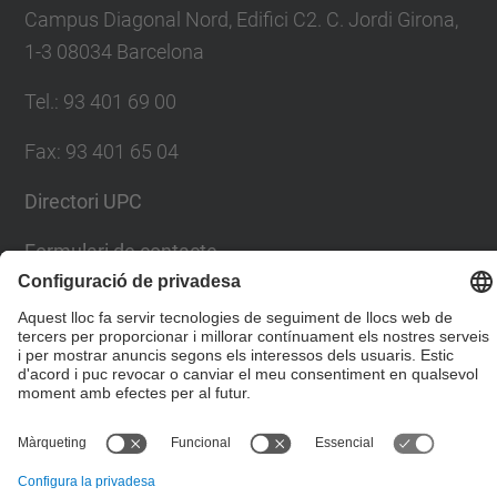
Campus Diagonal Nord, Edifici C2. C. Jordi Girona,
1-3 08034 Barcelona
Tel.
:
93 401 69 00
Fax
:
93 401 65 04
Directori UPC
Formulari de contacte
© UPC
Escola Tècnica Superior d'Enginyers de Camins,
Canals i Ports de Barcelona
Desenvolupat amb