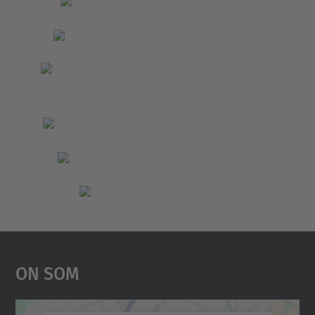
On Som