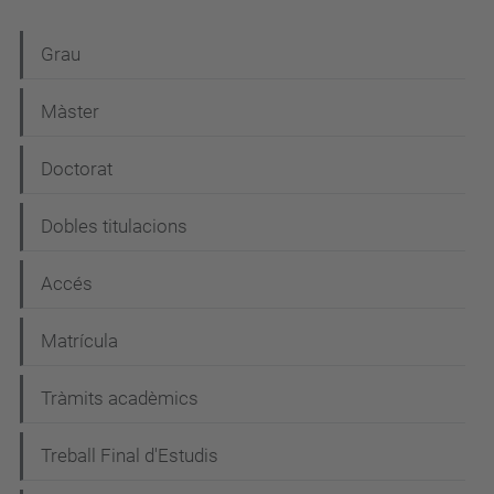
N
Grau
a
Màster
v
e
Doctorat
g
Dobles titulacions
a
c
Accés
i
Matrícula
ó
Tràmits acadèmics
Treball Final d'Estudis