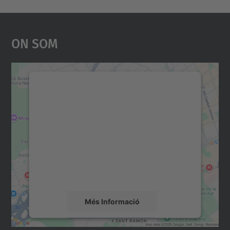
On Som
Necessitem el vostre
consentiment per carregar el
servei Google Maps!
Utilitzem un servei de tercers per incrustar
contingut del mapa que pugui recollir dades
sobre la vostra activitat. Reviseu-ne els
detalls i accepteu el servei per veure el
mapa.
Més Informació
Accepta