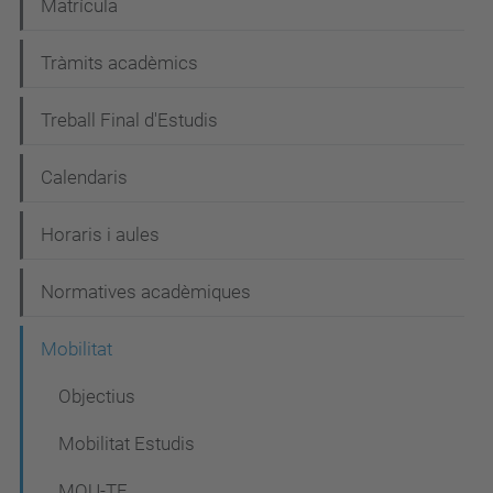
Matrícula
ó
Tràmits acadèmics
Treball Final d'Estudis
Calendaris
Horaris i aules
Normatives acadèmiques
Mobilitat
Objectius
Mobilitat Estudis
MOU-TE