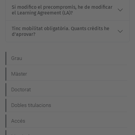
Si modifico el precompromís, he de modificar
el Learning Agreement (LA)?
Tinc mobilitat obligatòria. Quants crèdits he
d'aprovar?
N
Grau
a
Màster
v
e
Doctorat
g
Dobles titulacions
a
c
Accés
i