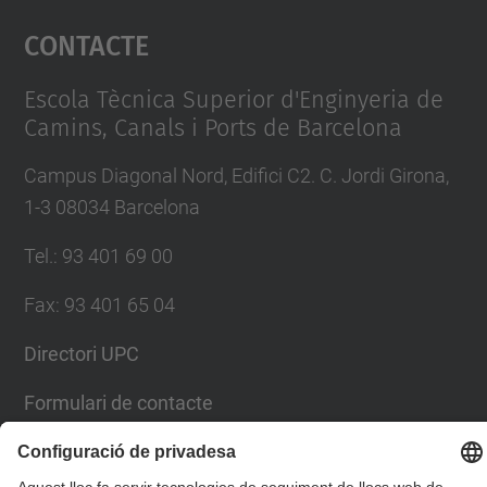
Contacte
powered by
Usercentrics Consent
Management Platform
Escola Tècnica Superior d'Enginyeria de
Camins, Canals i Ports de Barcelona
Campus Diagonal Nord, Edifici C2. C. Jordi Girona,
1-3 08034 Barcelona
Tel.
:
93 401 69 00
Fax
:
93 401 65 04
Directori UPC
Formulari de contacte