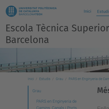
Inici
Estudi
Escola Tècnica Superio
Barcelona
Inici
Estudis
Grau
PARS en Enginyeria de Cami
Més
N
Grau
a
PARS en Enginyeria de
v
Camins, Canals i Ports
Enll