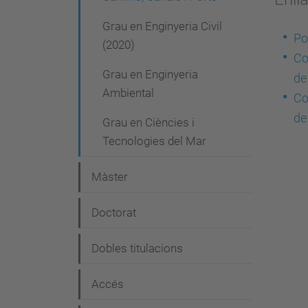
e
Grau en Enginyeria Civil
Po
g
(2020)
Co
a
Grau en Enginyeria
de
c
Ambiental
Co
i
de
Grau en Ciències i
ó
Tecnologies del Mar
Màster
Doctorat
Dobles titulacions
Accés