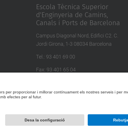
Escola Tècnica Superior
d'Enginyeria de Camins,
Canals i Ports de Barcelona
Campus Diagonal Nord, Edifici C2. C.
Jordi Girona, 1-3 08034 Barcelona
Tel.
:
93 401 69 00
Fax
:
93 401 65 04
Directori UPC
Formulari de contacte
Desenvolupat amb
Mapa del lloc