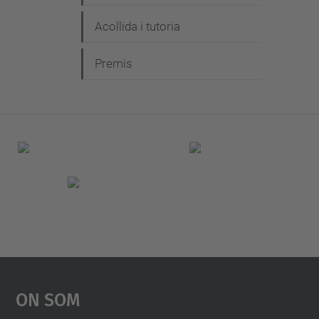
Acollida i tutoria
Premis
On Som