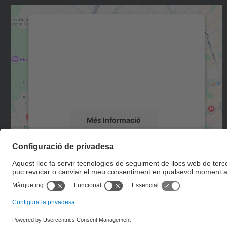
Necessitem el vostre consentiment
per carregar el servei Google Maps!
Utilitzem un servei de tercers per incrustar
contingut del mapa que pugui recollir dades
sobre la vostra activitat. Reviseu-ne els
detalls i accepteu el servei per veure el mapa.
Més Informació
Accepta
powered by
Usercentrics Consent
Management Platform
© UPC
Escola Tècnica Superior d'Enginyers de Camins, Canals i