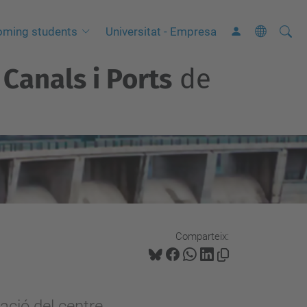
Cerca
C
oming students
Universitat - Empresa
e
Canals i Ports
de
r
c
a
a
v
a
n
ç
a
Comparteix:
d
a
…
ació del centre