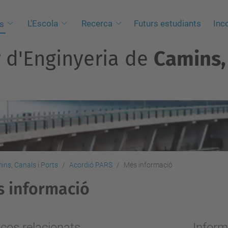
L'Escola
Recerca
Futurs estudiants
Inc
s
r d'Enginyeria de
Camins, 
ns, Canals i Ports
Acordió PARS
Més informació
 informació
aços relacionats
Inform