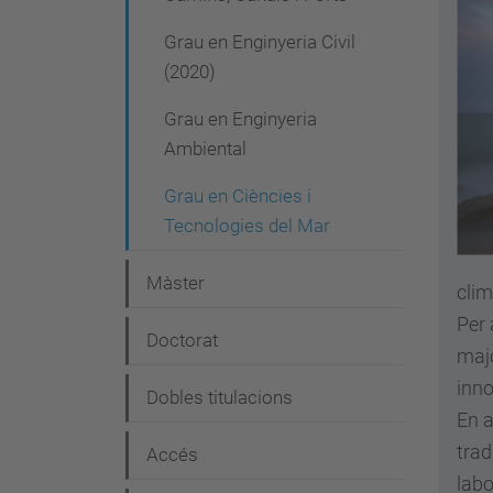
e
Grau en Enginyeria Civil
g
(2020)
a
Grau en Enginyeria
c
Ambiental
i
Grau en Ciències i
ó
Tecnologies del Mar
Màster
clim
Per 
Doctorat
majo
inno
Dobles titulacions
En a
trad
Accés
labo