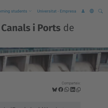
Cerca
C
oming students
Universitat - Empresa
e
Canals i Ports
de
r
c
a
a
v
a
n
ç
a
Comparteix:
d
a
…