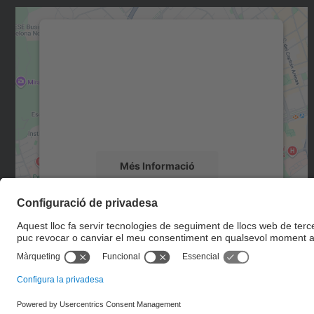
Necessitem el vostre consentiment
per carregar el servei Google Maps!
Utilitzem un servei de tercers per incrustar
contingut del mapa que pugui recollir dades
sobre la vostra activitat. Reviseu-ne els
detalls i accepteu el servei per veure el mapa.
Més Informació
Accepta
powered by
Usercentrics Consent
Management Platform
© UPC
Escola Tècnica Superior d'Enginyers de Camins, Canals i