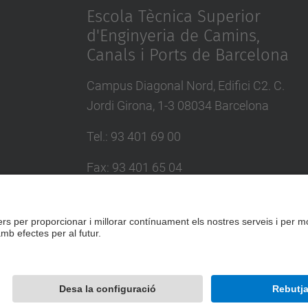
Escola Tècnica Superior
d'Enginyeria de Camins,
Canals i Ports de Barcelona
Campus Diagonal Nord, Edifici C2. C.
Jordi Girona, 1-3 08034 Barcelona
Tel.
:
93 401 69 00
Fax
:
93 401 65 04
Directori UPC
Formulari de contacte
Desenvolupat amb
Mapa del lloc