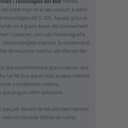
ncies i Tecnologies del Mar
ofereix
al del medi marí en el seu conjunt a partir
les tecnologies del S. XXI. Aquest grau us
undir en 4 grans àrees del coneixement
marí i costaner, com són l'oceanografia,
s i biotecnologies marines, la conservació
ible de recursos marins i els efectes del
n que experimentarà grans canvis, tant
 ha fet fins ara en tota la seva història.
ontar a problemes i reptes,
 que puguin oferir solucions
n pas per davant de les ciències marines
na visió combinada d'eines de camp,