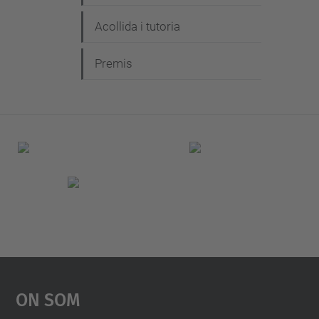
Acollida i tutoria
Premis
On Som