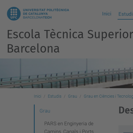
Inici
Estudi
Escola Tècnica Superio
Barcelona
Inici
Estudis
Grau
Grau en Ciències i Tecnolo
Des
N
Grau
a
PARS en Enginyeria de
v
Camins, Canals i Ports