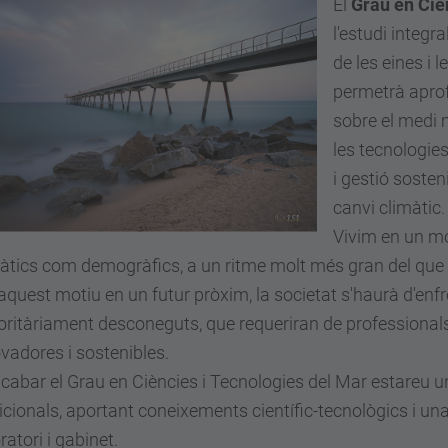
El
Grau en Ciè
l'estudi integr
de les eines i 
permetrà aprof
sobre el medi 
les tecnologie
i gestió sosten
canvi climàtic.
Vivim en un mó
àtics com demogràfics, a un ritme molt més gran del que ho
aquest motiu en un futur pròxim, la societat s'haurà d'enfr
ritàriament desconeguts, que requeriran de professionals
vadores i sostenibles.
cabar el Grau en Ciències i Tecnologies del Mar estareu u
icionals, aportant coneixements científic-tecnològics i u
ratori i gabinet.