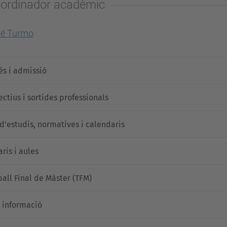
ordinador acadèmic
sé Turmo
és i admissió
ectius i sortides professionals
 d'estudis, normatives i calendaris
ris i aules
ball Final de Màster (TFM)
 informació