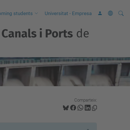
Cerca
C
oming students
Universitat - Empresa
e
Canals i Ports
de
r
c
a
a
v
a
n
ç
a
Comparteix:
d
a
…