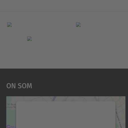
On Som
Necessitem el vostre consentiment
per carregar el servei Google Maps!
Utilitzem un servei de tercers per incrustar