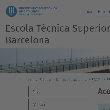
Inici
Estudi
Escola Tècnica Superio
Barcelona
Inici
Estudis
Dobles titulacions
MECCP + ME
Ac
N
Grau
a
Màster
v