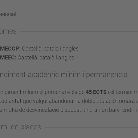
sencial
iomes
MECCP:
Castellà, català i anglès
MEEC:
Castellà, català i anglès
ndiment acadèmic mínim i permanència
rendiment mínim el primer any és de
45 ECTS
i el termini
studiantat que vulgui abandonar la doble titulació tornarà a
à motiu de desvinculació d'aquest itinerari un baix rendim
m. de places