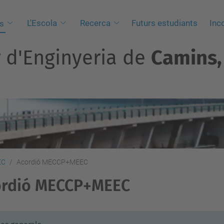
L'Escola
Recerca
Futurs estudiants
Inc
s
r d'Enginyeria de
Camins, 
EC
Acordió MECCP+MEEC
ordió MECCP+MEEC