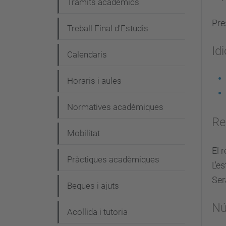
Tràmits acadèmics
Pre
Treball Final d'Estudis
Id
Calendaris
Horaris i aules
Normatives acadèmiques
Re
Mobilitat
El 
Pràctiques acadèmiques
L'e
Ser
Beques i ajuts
Nú
Acollida i tutoria