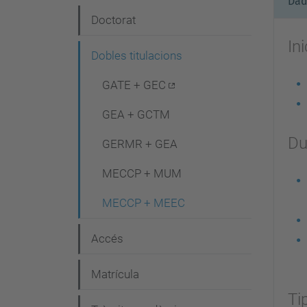
Dad
e
Doctorat
g
In
Dobles titulacions
a
c
GATE + GEC
i
GEA + GCTM
ó
Du
GERMR + GEA
MECCP + MUM
MECCP + MEEC
Accés
Matrícula
Ti