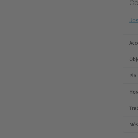
Co
Jo
Acc
Obj
Pla
Hora
Tre
Més