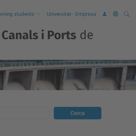
Cerca
C
oming students
Universitat - Empresa
e
Canals i Ports
de
r
c
a
a
v
a
n
ç
a
d
a
…