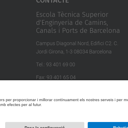
Escola Tècnica Superior
d'Enginyeria de Camins,
Canals i Ports de Barcelona
Campus Diagonal Nord, Edifici C2. C.
Jordi Girona, 1-3 08034 Barcelona
Tel.
:
93 401 69 00
Fax
:
93 401 65 04
Directori UPC
Formulari de contacte