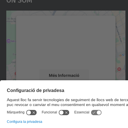
Necessitem el vostre consentiment
per carregar el servei Google Maps!
Utilitzem un servei de tercers per incrustar
contingut del mapa que pugui recollir dades
sobre la vostra activitat. Reviseu-ne els
detalls i accepteu el servei per veure el mapa.
Més Informació
Accepta
powered by
Usercentrics Consent
Management Platform