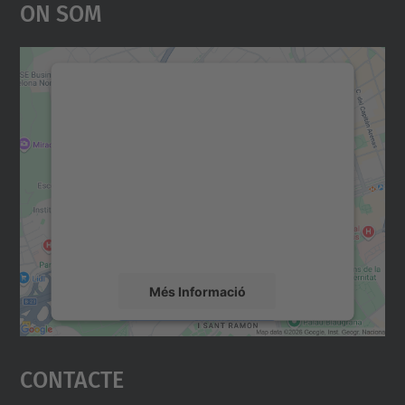
On Som
Necessitem el vostre
consentiment per carregar el
servei Google Maps!
Utilitzem un servei de tercers per incrustar
contingut del mapa que pugui recollir dades
sobre la vostra activitat. Reviseu-ne els
detalls i accepteu el servei per veure el
mapa.
Més Informació
Accepta
Contacte
powered by
Usercentrics Consent
Management Platform