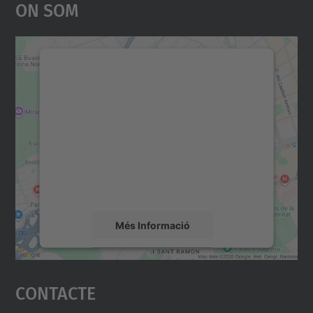
On Som
Necessitem el vostre
consentiment per carregar el
servei Google Maps!
Utilitzem un servei de tercers per incrustar
contingut del mapa que pugui recollir dades
sobre la vostra activitat. Reviseu-ne els
detalls i accepteu el servei per veure el
mapa.
Més Informació
Accepta
Contacte
powered by
Usercentrics Consent
Management Platform