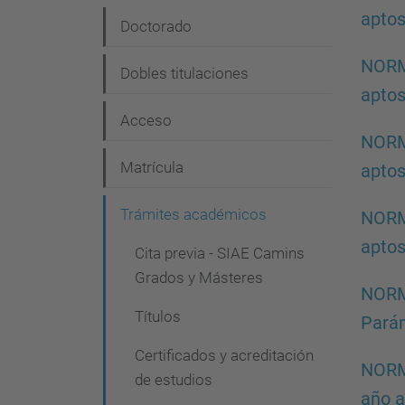
aptos
e
Doctorado
g
NORMA
Dobles titulaciones
a
aptos
c
Acceso
NORMA
i
Matrícula
aptos
ó
n
Trámites académicos
NORMA
aptos
Cita previa - SIAE Camins
Grados y Másteres
NORMA
Títulos
Parám
Certificados y acreditación
NORMA
de estudios
año 