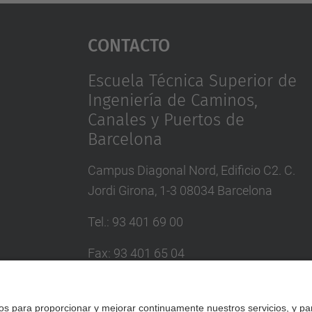
Contacto
Escuela Técnica Superior de
Ingeniería de Caminos,
Canales y Puertos de
Barcelona
Campus Diagonal Nord, Edificio C2. C.
Jordi Girona, 1-3 08034 Barcelona
Tel.
:
93 401 69 00
Fax
:
93 401 65 04
Directorio UPC