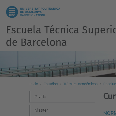
Escuela Técnica Superi
de Barcelona
Inicio
Estudios
Trámites académicos
Resoluc
Cur
N
Grado
a
Máster
v
NORMA