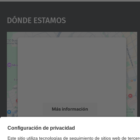
Dónde Estamos
Necesitamos su consentimiento
para cargar el servicio Google Maps.
Utilizamos un servicio de terceros para
incrustar contenido de mapas que puede
recopilar datos sobre su actividad. Le
rogamos que revise los detalles y acepte el
servicio para ver este mapa.
Más información
Aceptar
powered by
Usercentrics Consent