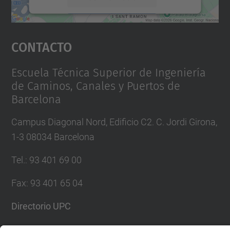
Aceptar
Contacto
powered by
Usercentrics Consent
Management Platform
Escuela Técnica Superior de Ingeniería
de Caminos, Canales y Puertos de
Barcelona
Campus Diagonal Nord, Edificio C2. C. Jordi Girona,
1-3 08034 Barcelona
Tel.
:
93 401 69 00
Fax
:
93 401 65 04
Directorio UPC
Formulario de contacto