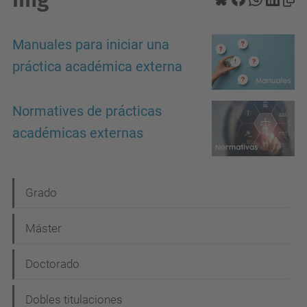
Manuales para iniciar una
práctica académica externa
Normatives de prácticas
académicas externas
N
Grado
a
Máster
v
e
Doctorado
g
Dobles titulaciones