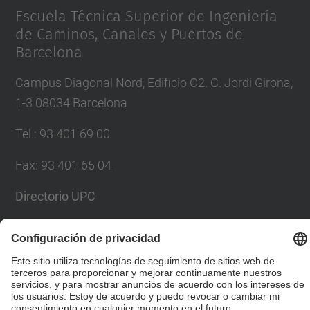
Escuela Técnica Superior de Ingeniería
de Caminos, Canales y Puertos de
Barcelona
Campus Diagonal Nord, Edificio C2. C. Jordi Girona,
1-3 08034 Barcelona
Tel.
:
93 401 69 00
Fax
:
93 401 65 04
Directorio UPC
Formulario de contacto
© UPC
Escuela Técnica Superior de Ingenieros de Caminos,