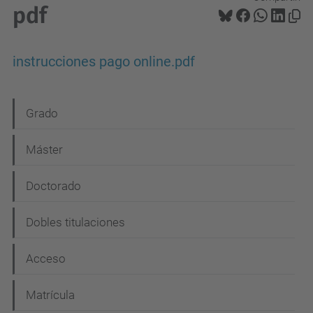
pdf
instrucciones pago online.pdf
N
Grado
a
Máster
v
e
Doctorado
g
Dobles titulaciones
a
c
Acceso
i
Matrícula
ó