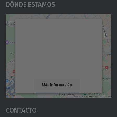
Dónde Estamos
Necesitamos su consentimiento
para cargar el servicio Google
Maps.
Utilizamos un servicio de terceros para
incrustar contenido de mapas que puede
recopilar datos sobre su actividad. Le
rogamos que revise los detalles y acepte el
servicio para ver este mapa.
Más información
Aceptar
Contacto
powered by
Usercentrics Consent
Management Platform