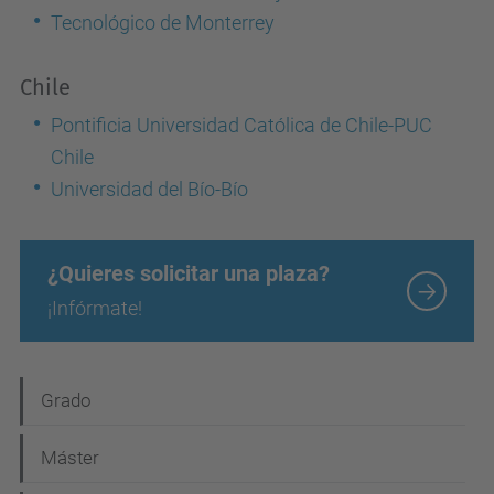
Tecnológico de Monterrey
Chile
Pontificia Universidad Católica de Chile-PUC
Chile
Universidad del Bío-Bío
¿Quieres solicitar una plaza?
¡Infórmate!
N
Grado
a
Máster
v