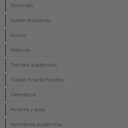
e
Doctorado
g
Dobles titulaciones
a
c
Acceso
i
Matrícula
ó
n
Trámites académicos
Trabajo Final de Estudios
Calendarios
Horarios y aulas
Normativas académicas