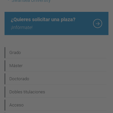
Swansea University
¿Quieres solicitar una plaza?
¡Infórmate!
N
Grado
a
Máster
v
e
Doctorado
g
Dobles titulaciones
a
c
Acceso