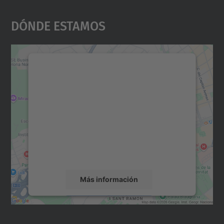
Dónde Estamos
Necesitamos su consentimiento
para cargar el servicio Google
Maps.
Utilizamos un servicio de terceros para
incrustar contenido de mapas que puede
recopilar datos sobre su actividad. Le
rogamos que revise los detalles y acepte el
servicio para ver este mapa.
Más información
Aceptar
powered by
Usercentrics Consent