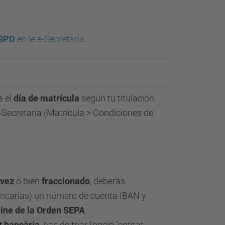
RGPD
en le e-Secretaria
a el
día de matrícula
según tu titulación.
e-Secretaria (Matrícula > Condiciones de
 vez
o bien
fraccionado
, deberás
ancarias) un número de cuenta IBAN y
line de la Orden SEPA
t bancària
, has de triar l'opció "entitat