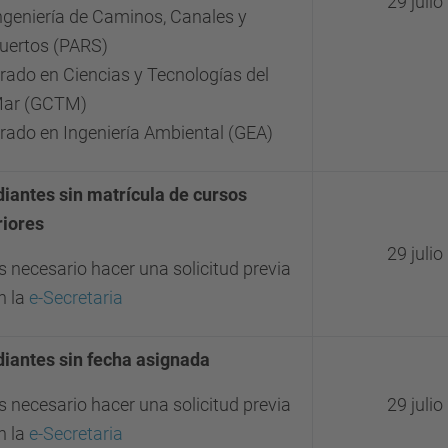
29 juli
ngeniería de Caminos, Canales y
uertos (PARS)
rado en Ciencias y Tecnologías del
ar (GCTM)
rado en Ingeniería Ambiental (GEA)
diantes sin matrícula de cursos
riores
29 juli
s necesario hacer una solicitud previa
n la
e-Secretaria
diantes sin fecha asignada
s necesario hacer una solicitud previa
29 juli
n la
e-Secretaria