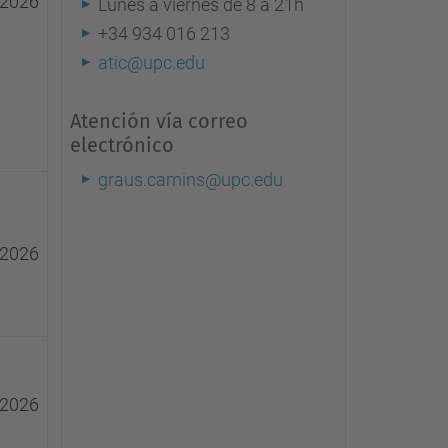
o 2026
Lunes a viernes de 8 a 21h
+34 934 016 213
atic@upc.edu
Atención vía correo
electrónico
graus.camins@upc.edu
o 2026
o 2026