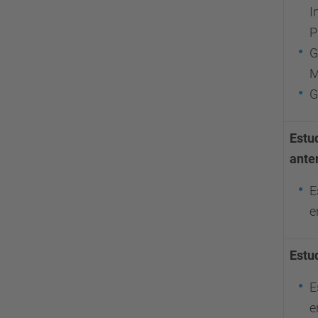
I
P
G
M
G
Estu
ante
E
e
Estu
E
e