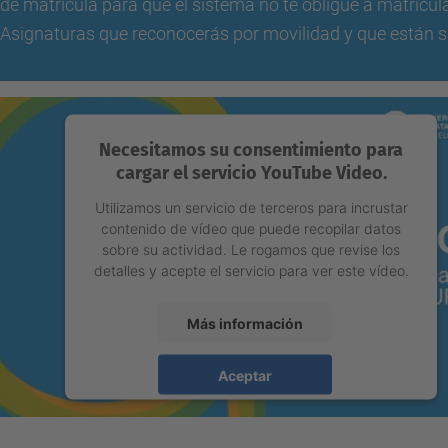
de matrícula para que el sistema no te obligue a matricul
Asignaturas que reconocerás por movilidad y que están 
Necesitamos su consentimiento para
cargar el servicio YouTube Video.
Utilizamos un servicio de terceros para incrustar
contenido de vídeo que puede recopilar datos
sobre su actividad. Le rogamos que revise los
detalles y acepte el servicio para ver este vídeo.
Más información
Aceptar
powered by
Usercentrics Consent Management
Platform