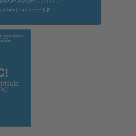
arles en el curso 2026-2027
suspendidas o con NP