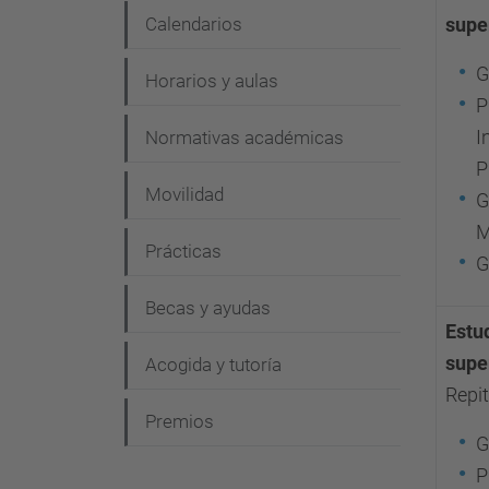
Calendarios
supe
G
Horarios y aulas
P
I
Normativas académicas
P
Movilidad
G
M
Prácticas
G
Becas y ayudas
Estud
supe
Acogida y tutoría
Repi
Premios
G
P