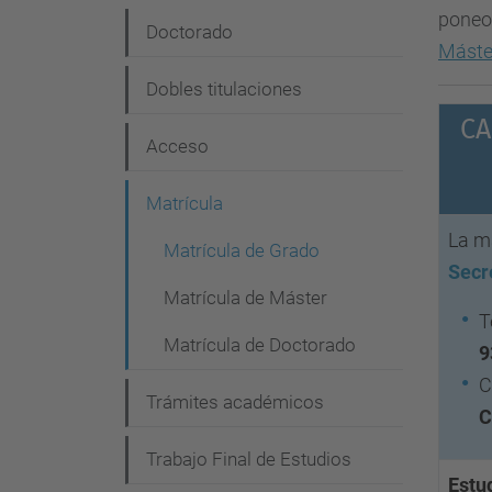
poneos
e
Doctorado
Máste
g
Dobles titulaciones
a
CA
c
Acceso
i
Matrícula
ó
La ma
n
Matrícula de Grado
Secr
Matrícula de Máster
T
Matrícula de Doctorado
9
C
Trámites académicos
C
Trabajo Final de Estudios
Estud