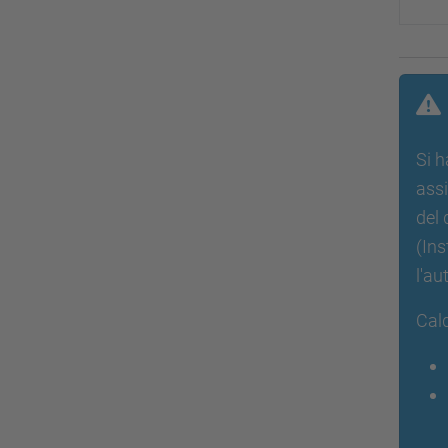
Si h
assi
del 
(Ins
l'au
Cald