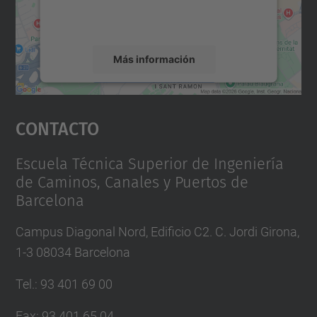
rogamos que revise los detalles y acepte el
servicio para ver este mapa.
Más información
Aceptar
Contacto
powered by
Usercentrics Consent
Management Platform
Escuela Técnica Superior de Ingeniería
de Caminos, Canales y Puertos de
Barcelona
Campus Diagonal Nord, Edificio C2. C. Jordi Girona,
1-3 08034 Barcelona
Tel.
:
93 401 69 00
Fax
:
93 401 65 04