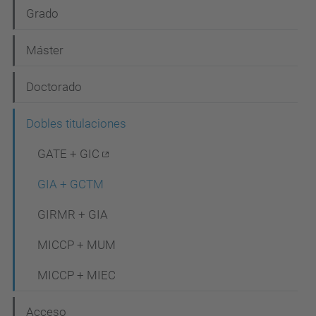
N
Grado
a
Máster
v
e
Doctorado
g
Dobles titulaciones
a
c
GATE + GIC
i
GIA + GCTM
ó
GIRMR + GIA
n
MICCP + MUM
MICCP + MIEC
Acceso