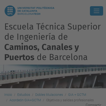
Escuela Técnica Superior
de Ingeniería de
Caminos, Canales y
Puertos
de Barcelona
Inicio
Estudios
Dobles titulaciones
GIA + GCTM
Acordeón GIA+GCTM
Objetivos y salidas profesionales
Compartir: