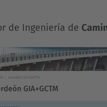
or de Ingeniería de
Camin
TM
Acordeón GIA+GCTM
ordeón GIA+GCTM