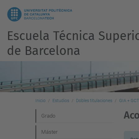
Escuela Técnica Superi
de Barcelona
Inicio
Estudios
Dobles titulaciones
GIA + GC
Ac
N
Grado
a
Máster
v