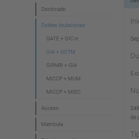
Dat
e
Doctorado
g
In
Dobles titulaciones
a
c
GATE + GIC
Sep
i
GIA + GCTM
Du
ó
GIRMR + GIA
n
5 c
MICCP + MUM
Nú
MICCP + MIEC
Acceso
348
de 
Matrícula
Ti