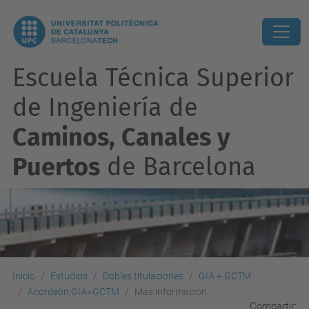
Escuela Técnica Superior
de Ingeniería de
Caminos, Canales y
Puertos
de Barcelona
Inicio
Estudios
Dobles titulaciones
GIA + GCTM
Acordeón GIA+GCTM
Más información
Compartir: