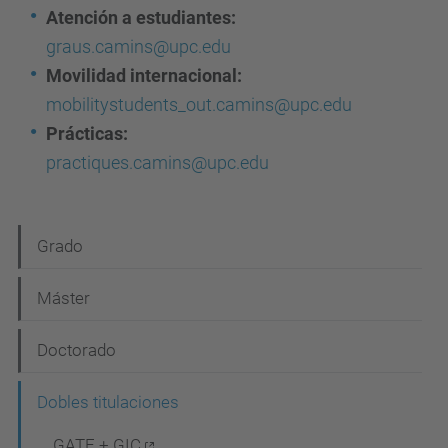
Atención a estudiantes:
graus.camins@upc.edu
Movilidad internacional:
mobilitystudents_out.camins@upc.edu
Prácticas:
practiques.camins@upc.edu
N
Grado
a
Máster
v
e
Doctorado
g
Dobles titulaciones
a
GATE + GIC