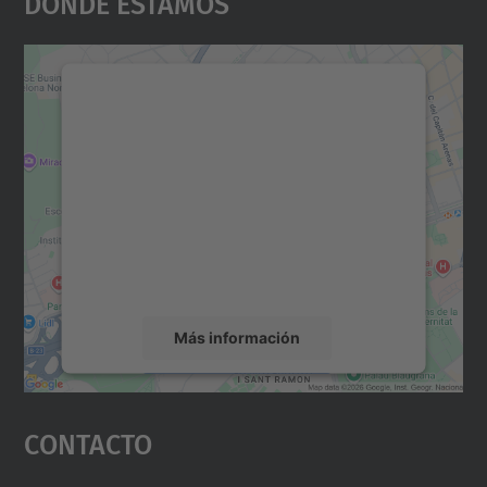
Dónde Estamos
Necesitamos su consentimiento
para cargar el servicio Google
Maps.
Utilizamos un servicio de terceros para
incrustar contenido de mapas que puede
recopilar datos sobre su actividad. Le
rogamos que revise los detalles y acepte el
servicio para ver este mapa.
Más información
Aceptar
Contacto
powered by
Usercentrics Consent
Management Platform