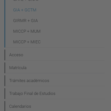
c
i
GIA + GCTM
ó
GIRMR + GIA
n
MICCP + MUM
MICCP + MIEC
Acceso
Matrícula
Trámites académicos
Trabajo Final de Estudios
Calendarios