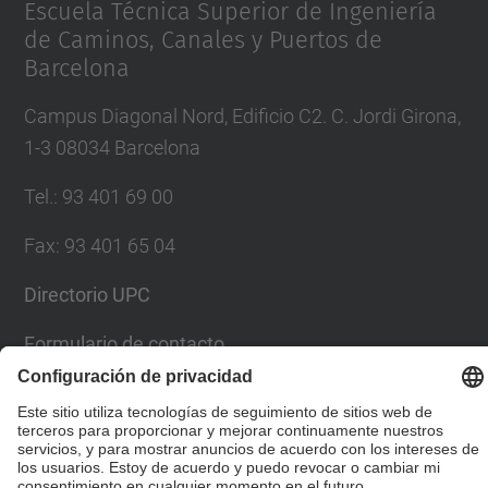
Escuela Técnica Superior de Ingeniería
de Caminos, Canales y Puertos de
Barcelona
Campus Diagonal Nord, Edificio C2. C. Jordi Girona,
1-3 08034 Barcelona
Tel.
:
93 401 69 00
Fax
:
93 401 65 04
Directorio UPC
Formulario de contacto
© UPC
Escuela Técnica Superior de Ingenieros de Caminos,