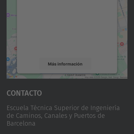
para cargar el servicio Google
Maps.
Utilizamos un servicio de terceros para
incrustar contenido de mapas que puede
recopilar datos sobre su actividad. Le
rogamos que revise los detalles y acepte el
servicio para ver este mapa.
Más información
Aceptar
Contacto
powered by
Usercentrics Consent
Management Platform
Escuela Técnica Superior de Ingeniería
de Caminos, Canales y Puertos de
Barcelona