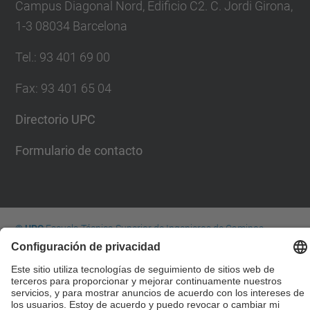
Campus Diagonal Nord, Edificio C2. C. Jordi Girona,
1-3 08034 Barcelona
Tel.
:
93 401 69 00
Fax
:
93 401 65 04
Directorio UPC
Formulario de contacto
© UPC
Escuela Técnica Superior de Ingenieros de Caminos,
Canales y Puertos de Barcelona
Desarrollado con