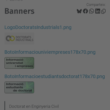
Comparteix:
Banners
LogoDoctoratsIndustrials1.png
BotoInformaciouniviempreses178x70.png
BotoInformacioestudiantsdoctorat178x70.png
N
Doctorat en Enginyeria Civil