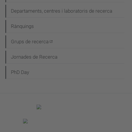
a
Departaments, centres i laboratoris de recerca
v
e
Rànquings
g
Grups de recerca
a
c
Jornades de Recerca
i
PhD Day
ó