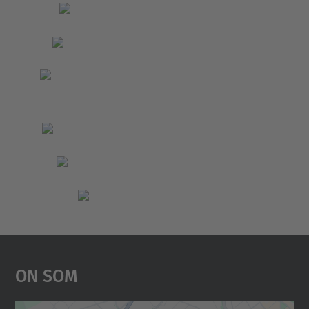
On Som