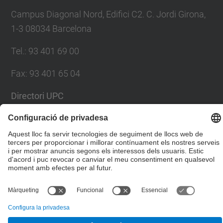
Campus Diagonal Nord, Edifici C2. C. Jordi Girona,
1-3 08034 Barcelona
Tel.
:
93 401 69 00
Fax
:
93 401 65 04
Directori UPC
Formulari de contacte
© UPC
Escola Tècnica Superior d'Enginyers de Camins,
Canals i Ports de Barcelona
Desenvolupat amb