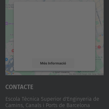
Necessitem el vostre
consentiment per carregar el
servei Google Maps!
Utilitzem un servei de tercers per incrustar
contingut del mapa que pugui recollir dades
sobre la vostra activitat. Reviseu-ne els
detalls i accepteu el servei per veure el
mapa.
Més Informació
Accepta
Contacte
powered by
Usercentrics Consent
Management Platform
Escola Tècnica Superior d'Enginyeria de
Camins, Canals i Ports de Barcelona