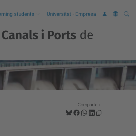
Cerca
C
oming students
Universitat - Empresa
e
Canals i Ports
de
r
c
a
a
v
a
n
ç
a
Comparteix:
d
a
…