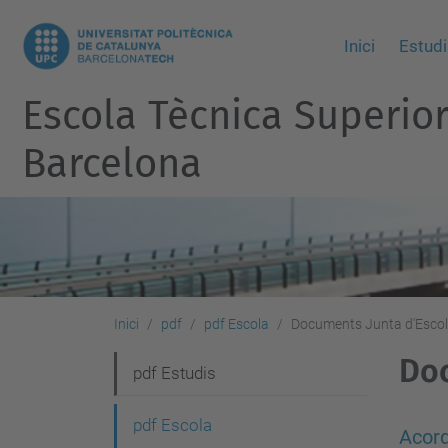
Inici
Estudi
Escola Tècnica Superio
Barcelona
Inici
pdf
pdf Escola
Documents Junta d'Esco
Doc
N
pdf Estudis
a
pdf Escola
v
Acord