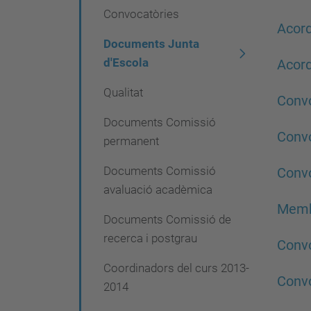
Convocatòries
e
Acord
g
Documents Junta
a
d'Escola
Acord
c
Qualitat
Convo
i
Documents Comissió
ó
Convo
permanent
Documents Comissió
Convo
avaluació acadèmica
Membr
Documents Comissió de
recerca i postgrau
Convo
Coordinadors del curs 2013-
Convo
2014