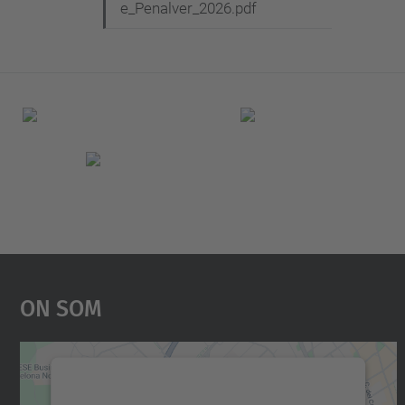
e_Penalver_2026.pdf
On Som
Necessitem el vostre consentiment