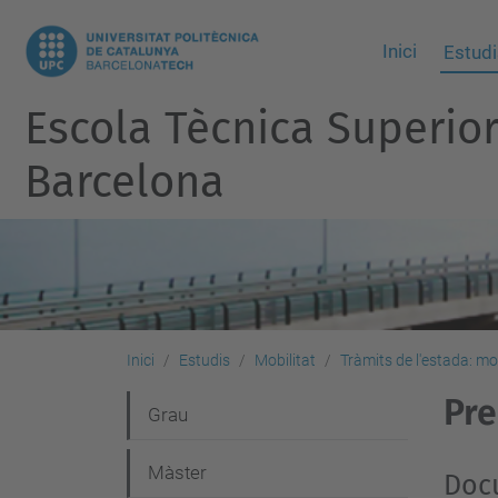
Inici
Estudi
Escola Tècnica Superio
Barcelona
Inici
Estudis
Mobilitat
Tràmits de l'estada: mo
Pre
N
Grau
a
Màster
Docu
v