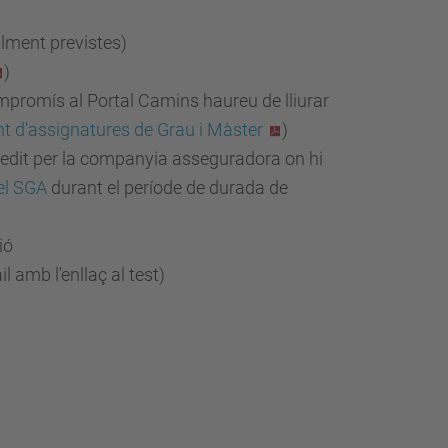
alment previstes)
)
ompromís al Portal Camins haureu de lliurar
 d'assignatures de Grau i Màster
)
expedit per la companyia asseguradora on hi
el SGA
durant el període de durada de
ió
l amb l'enllaç al test)