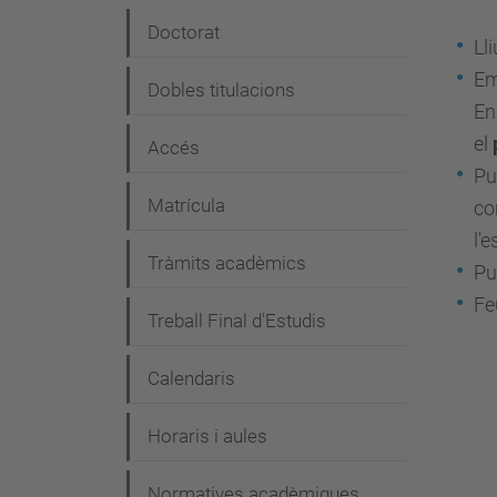
e
Doctorat
Ll
g
Em
Dobles titulacions
a
En
c
el
Accés
i
Pu
Matrícula
co
ó
l'
Tràmits acadèmics
Pu
Fe
Treball Final d'Estudis
Calendaris
Horaris i aules
Normatives acadèmiques