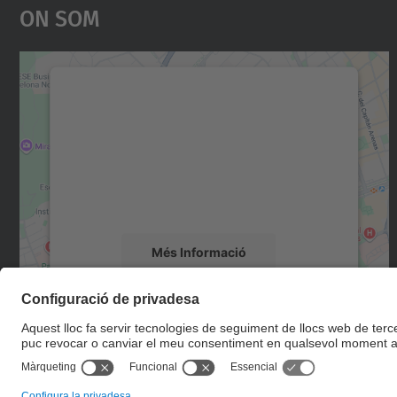
On Som
Necessitem el vostre consentiment
per carregar el servei Google Maps!
Utilitzem un servei de tercers per incrustar
contingut del mapa que pugui recollir dades
sobre la vostra activitat. Reviseu-ne els
detalls i accepteu el servei per veure el mapa.
Més Informació
Accepta
powered by
Usercentrics Consent
Management Platform