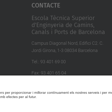
Contacte
Escola Tècnica Superior
d'Enginyeria de Camins,
Canals i Ports de Barcelona
Campus Diagonal Nord, Edifici C2. C.
Jordi Girona, 1-3 08034 Barcelona
Tel.
:
93 401 69 00
Fax
:
93 401 65 04
Directori UPC
Formulari de contacte