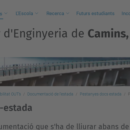
L'Escola
Recerca
Futurs estudiants
Inc
s
r d'Enginyeria de
Camins, 
bilitat OUT's
Documentació de l'estada
Pestanyes docs estada
P
-estada
mentació que s'ha de lliurar abans d