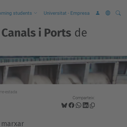
Cerca
C
oming students
Universitat - Empresa
e
Canals i Ports
de
r
c
a
a
v
a
n
ç
re-estada
a
Comparteix:
d
a
…
e marxar