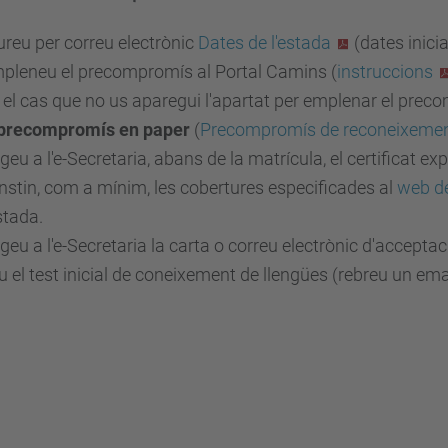
iureu per correu electrònic
Dates de l'estada
(dates inici
pleneu el precompromís al Portal Camins (
instruccions
 el cas que no us aparegui l'apartat per emplenar el prec
precompromís en paper
(
Precompromís de reconeixement
geu a l'e-Secretaria, abans de la matrícula, el certificat 
nstin, com a mínim, les cobertures especificades al
web d
estada.
geu a l'e-Secretaria la carta o correu electrònic d'acceptac
u el test inicial de coneixement de llengües (rebreu un emai