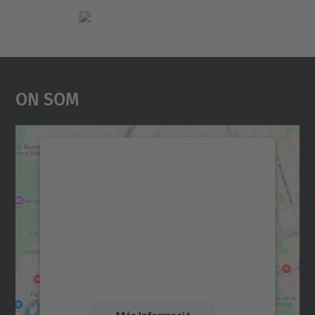
On Som
Necessitem el vostre
consentiment per carregar el
servei Google Maps!
Utilitzem un servei de tercers per incrustar
contingut del mapa que pugui recollir dades
sobre la vostra activitat. Reviseu-ne els
detalls i accepteu el servei per veure el
mapa.
Més Informació