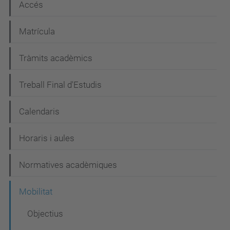
c
Accés
i
Matrícula
ó
Tràmits acadèmics
Treball Final d'Estudis
Calendaris
Horaris i aules
Normatives acadèmiques
Mobilitat
Objectius