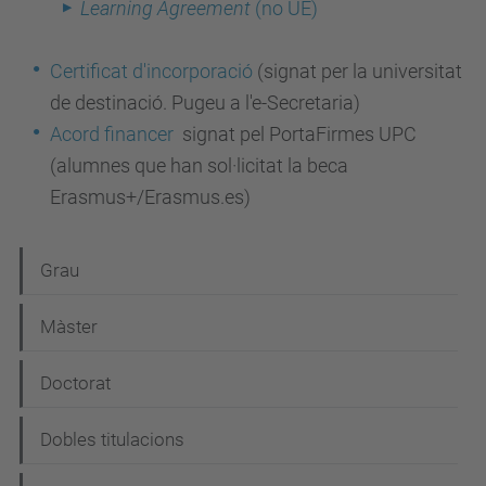
Learning Agreement
(no UE)
Certificat d'incorporació
(signat per la universitat
de destinació. Pugeu a l'e-Secretaria)
Acord financer
signat pel PortaFirmes UPC
(alumnes que han sol·licitat la beca
Erasmus+/Erasmus.es)
N
Grau
a
Màster
v
e
Doctorat
g
Dobles titulacions
a