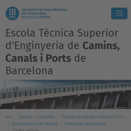
Escola Tècnica Superior
d'Enginyeria de
Camins,
Canals i Ports
de
Barcelona
Inici
Estudis
Mobilitat
Tràmits de l'estada: mobilitat OUT's
Documentació de l'estada
Pestanyes docs estada
Durant l'estada