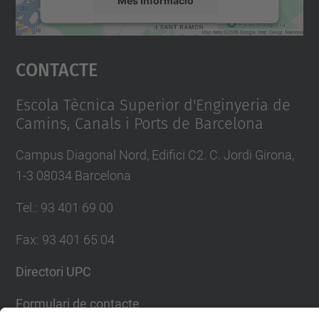
Accepta
Contacte
powered by
Usercentrics Consent
Management Platform
Escola Tècnica Superior d'Enginyeria de
Camins, Canals i Ports de Barcelona
Campus Diagonal Nord, Edifici C2. C. Jordi Girona,
1-3 08034 Barcelona
Tel.
:
93 401 69 00
Fax
:
93 401 65 04
Directori UPC
Formulari de contacte