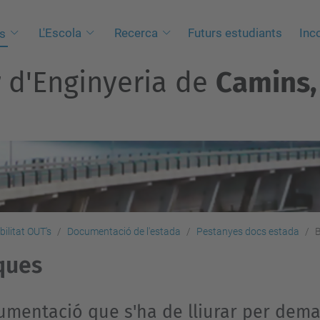
L'Escola
Recerca
Futurs estudiants
Inc
s
r d'Enginyeria de
Camins, 
bilitat OUT's
Documentació de l'estada
Pestanyes docs estada
ques
umentació que s'ha de lliurar per dem