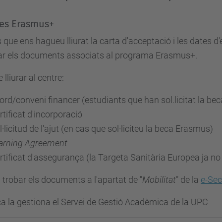
es Erasmus+
 que ens hagueu lliurat la carta d'acceptació i les dates d
ar els documents associats al programa Erasmus+.
 lliurar al centre:
ord/conveni financer (estudiants que han sol.licitat la b
rtificat d'incorporació
l·licitud de l'ajut (en cas que sol·liciteu la beca Erasmus)
arning Agreement
rtificat d'assegurança (la Targeta Sanitària Europea ja no 
trobar els documents a l'apartat de "
Mobilitat
" de la
e-Sec
a la gestiona el Servei de Gestió Acadèmica de la UPC