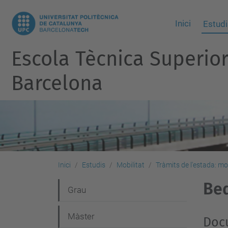
Inici
Estudi
Escola Tècnica Superio
Barcelona
Inici
Estudis
Mobilitat
Tràmits de l'estada: mo
Be
N
Grau
a
Màster
Doc
v