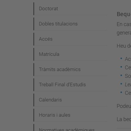
e
Doctorat
Bequ
g
Dobles titulacions
En cas
a
gener
c
Accés
Heu de
i
Matrícula
ó
Ac
Ce
Tràmits acadèmics
So
Le
Treball Final d'Estudis
Ce
Calendaris
Podeu 
Horaris i aules
La bec
Normatives acadèmiques