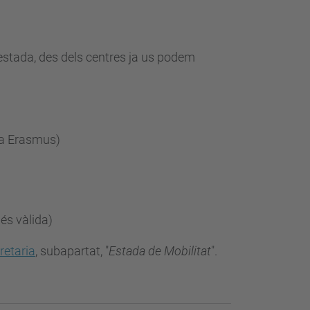
'estada, des dels centres ja us podem
eca Erasmus)
és vàlida)
retaria
, subapartat, "
Estada de Mobilitat
".