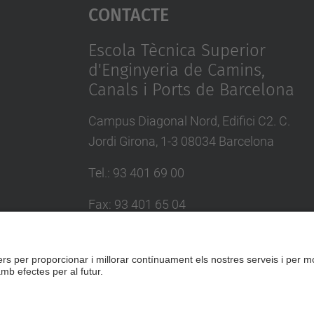
Contacte
Escola Tècnica Superior
d'Enginyeria de Camins,
Canals i Ports de Barcelona
Campus Diagonal Nord, Edifici C2. C.
Jordi Girona, 1-3 08034 Barcelona
Tel.
:
93 401 69 00
Fax
:
93 401 65 04
Directori UPC
Formulari de contacte