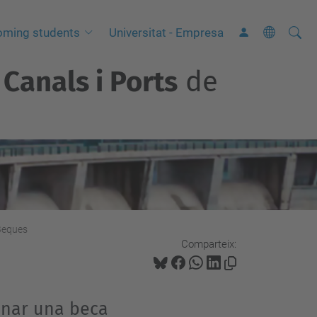
Cerca
C
oming students
Universitat - Empresa
e
Canals i Ports
de
r
c
a
a
v
a
n
ç
Beques
a
Comparteix:
d
a
…
anar una beca