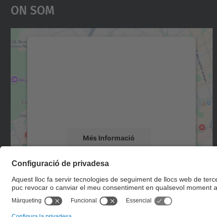
On Som
Necessitem el vostre consentiment
per carregar el servei Google Maps!
Utilitzem un servei de tercers per incrustar
contingut del mapa que pugui recollir dades
sobre la vostra activitat. Reviseu-ne els
detalls i accepteu el servei per veure el mapa.
Més Informació
Accepta
powered by
Usercentrics Consent
Management Platform