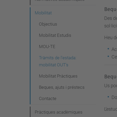
Bequ
Mobilitat
Des de
Objectius
sol·lic
Mobilitat Estudis
Heu de
MOU-TE
Ac
Ce
Tràmits de l'estada:
mobilitat OUT's
Mobilitat Pràctiques
Bequ
Us pod
Beques, ajuts i préstecs
Do
Contacte
L'estu
Pràctiques acadèmiques