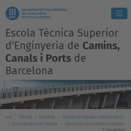
Escola Tècnica Superior
d'Enginyeria de
Camins,
Canals i Ports
de
Barcelona
Inici
Estudis
Mobilitat
Tràmits de l'estada: mobilitat OUT's
Documentació de l'estada
Descripció documentació estada
Comparteix: