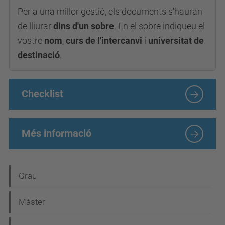
Per a una millor gestió, els documents s'hauran
de lliurar
dins d'un sobre
. En el sobre indiqueu el
vostre
nom
,
curs de l'intercanvi
i
universitat de
destinació
.
Checklist
Més informació
N
Grau
a
Màster
v