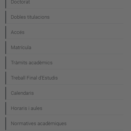
e
Doctorat
g
Dobles titulacions
a
c
Accés
i
Matrícula
ó
Tràmits acadèmics
Treball Final d'Estudis
Calendaris
Horaris i aules
Normatives acadèmiques