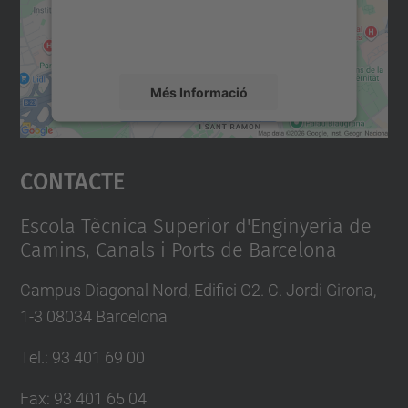
sobre la vostra activitat. Reviseu-ne els
detalls i accepteu el servei per veure el
mapa.
Més Informació
Accepta
Contacte
powered by
Usercentrics Consent
Management Platform
Escola Tècnica Superior d'Enginyeria de
Camins, Canals i Ports de Barcelona
Campus Diagonal Nord, Edifici C2. C. Jordi Girona,
1-3 08034 Barcelona
Tel.
:
93 401 69 00
Fax
:
93 401 65 04