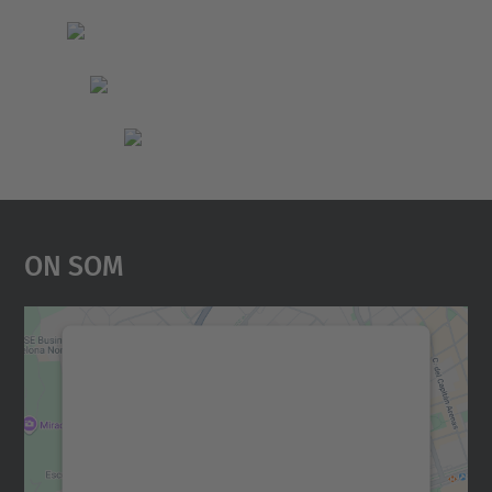
On Som
Necessitem el vostre
consentiment per carregar el
servei Google Maps!
Utilitzem un servei de tercers per incrustar
contingut del mapa que pugui recollir dades