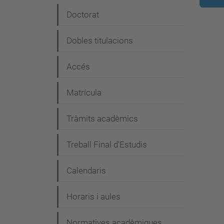
e
Doctorat
g
Dobles titulacions
a
c
Accés
i
Matrícula
ó
Tràmits acadèmics
Treball Final d'Estudis
Calendaris
Horaris i aules
Normatives acadèmiques