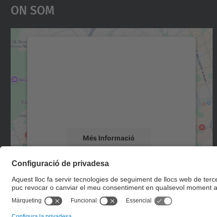
On Som
Necessitem el vostre consentiment
per carregar el servei Google Maps!
Utilitzem un servei de tercers per incrustar
contingut del mapa que pugui recollir dades
sobre la vostra activitat. Reviseu-ne els
detalls i accepteu el servei per veure el mapa.
Més Informació
Accepta
powered by
Usercentrics Consent
Management Platform