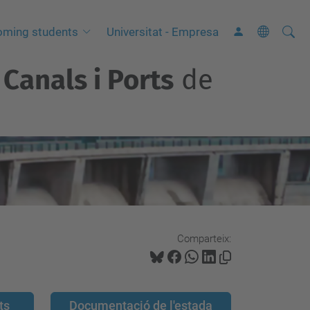
Cerca
C
oming students
Universitat - Empresa
e
Canals i Ports
de
r
c
a
a
v
a
n
ç
a
Comparteix:
d
a
…
ts
Documentació de l'estada