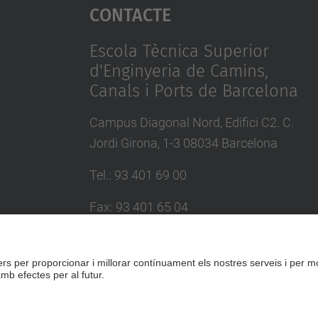
Contacte
Escola Tècnica Superior
d'Enginyeria de Camins,
Canals i Ports de Barcelona
Campus Diagonal Nord, Edifici C2. C.
Jordi Girona, 1-3 08034 Barcelona
Tel.
:
93 401 69 00
Fax
:
93 401 65 04
Directori UPC
Formulari de contacte