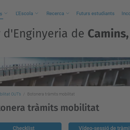
L'Escola
Recerca
Futurs estudiants
Inc
s
r d'Enginyeria de
Camins, 
bilitat OUT's
Botonera tràmits mobilitat
onera tràmits mobilitat
Checklist
Vídeo-sessió de tràmi