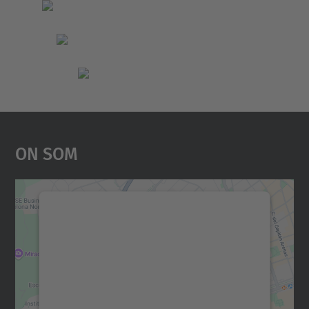
On Som
Necessitem el vostre
consentiment per carregar el
servei Google Maps!
Utilitzem un servei de tercers per incrustar
contingut del mapa que pugui recollir dades
sobre la vostra activitat. Reviseu-ne els