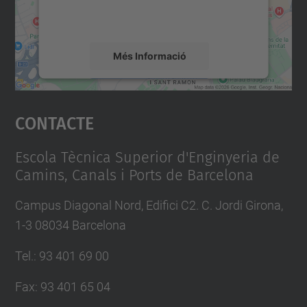
detalls i accepteu el servei per veure el
mapa.
Més Informació
Accepta
Contacte
powered by
Usercentrics Consent
Management Platform
Escola Tècnica Superior d'Enginyeria de
Camins, Canals i Ports de Barcelona
Campus Diagonal Nord, Edifici C2. C. Jordi Girona,
1-3 08034 Barcelona
Tel.
:
93 401 69 00
Fax
:
93 401 65 04