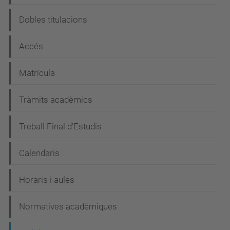
g
Dobles titulacions
a
c
Accés
i
Matrícula
ó
Tràmits acadèmics
Treball Final d'Estudis
Calendaris
Horaris i aules
Normatives acadèmiques