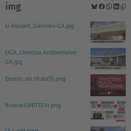
img
U Alacant_Ciencies-CA.jpg
UCA_Ciencias Ambientales-
CA.jpg
Diseño sin título(5).png
ItinerariUNITECH.png
ULL-cat.jpeg