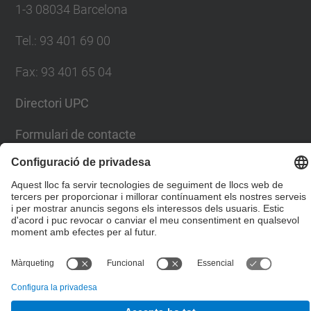
1-3 08034 Barcelona
Tel.
:
93 401 69 00
Fax
:
93 401 65 04
Directori UPC
Formulari de contacte
© UPC
Escola Tècnica Superior d'Enginyers de Camins,
Canals i Ports de Barcelona
Desenvolupat amb
Mapa del lloc
Accessibilitat