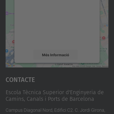
consentiment per carregar el
servei Google Maps!
Utilitzem un servei de tercers per incrustar
contingut del mapa que pugui recollir dades
sobre la vostra activitat. Reviseu-ne els
detalls i accepteu el servei per veure el
mapa.
Més Informació
Accepta
Contacte
powered by
Usercentrics Consent
Management Platform
Escola Tècnica Superior d'Enginyeria de
Camins, Canals i Ports de Barcelona
Campus Diagonal Nord, Edifici C2. C. Jordi Girona,