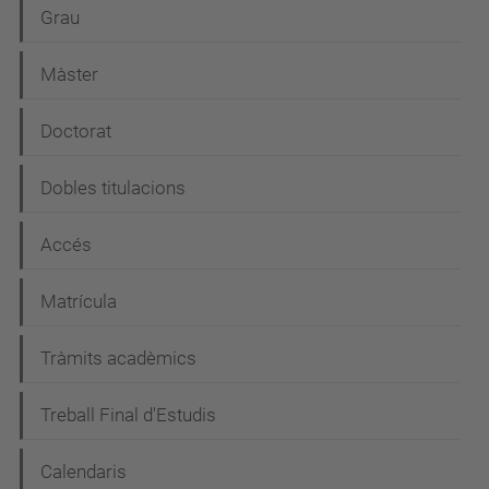
N
Grau
a
Màster
v
e
Doctorat
g
Dobles titulacions
a
c
Accés
i
Matrícula
ó
Tràmits acadèmics
Treball Final d'Estudis
Calendaris